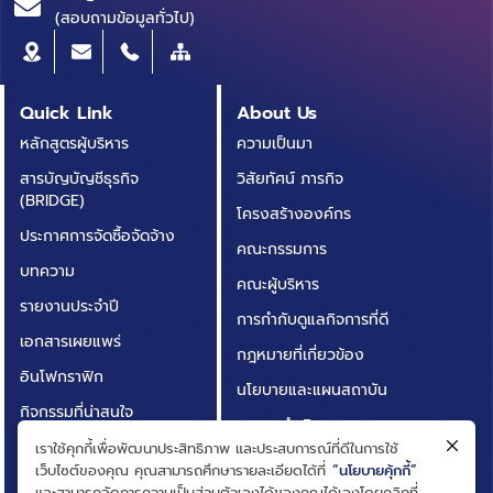
(สอบถามข้อมูลทั่วไป)
Quick Link
About Us
หลักสูตรผู้บริหาร
ความเป็นมา
สารบัญบัญชีธุรกิจ
วิสัยทัศน์ ภารกิจ
(BRIDGE)
โครงสร้างองค์กร
ประกาศการจัดซื้อจัดจ้าง
คณะกรรมการ
บทความ
คณะผู้บริหาร
รายงานประจำปี
การกำกับดูแลกิจการที่ดี
เอกสารเผยแพร่
กฎหมายที่เกี่ยวข้อง
อินโฟกราฟิก
นโยบายและแผนสถาบัน
กิจกรรมที่น่าสนใจ
ผลการดำเนินงาน
ติดต่อเรา
เราใช้คุกกี้เพื่อพัฒนาประสิทธิภาพ และประสบการณ์ที่ดีในการใช้
ความโปร่งใสในการดำเนิน
เว็บไซต์ของคุณ คุณสามารถศึกษารายละเอียดได้ที่
“นโยบายคุ้กกี้”
คำถามที่พบบ่อย
งาน (ITA)
และสามารถจัดการความเป็นส่วนตัวเองได้ของคุณได้เองโดยคลิกที่