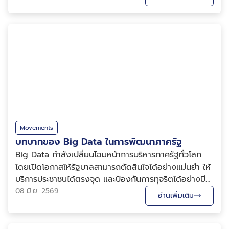
ระบบ AI คอยทำงานตลอดการแข่งขัน หลาย...
Movements
บทบาทของ Big Data ในการพัฒนาภาครัฐ
Big Data กำลังเปลี่ยนโฉมหน้าการบริหารภาครัฐทั่วโลก
โดยเปิดโอกาสให้รัฐบาลสามารถตัดสินใจได้อย่างแม่นยำ ให้
บริการประชาชนได้ตรงจุด และป้องกันการทุจริตได้อย่างมี
ประสิทธิภาพมากขึ้น อย่างไรก็ตาม การนำเทคโนโลยีนี้มาใช้
08 มิ.ย. 2569
อ่านเพิ่มเติม
ยังมีความท้าทายสำคัญ ได้แก่ ความเสี่ยงด้านความเป็น
ส่วนตัวของประชาชน ต้นทุนการลงทุนที่สูง แ...