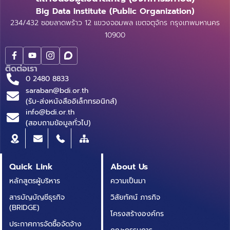
Big Data Institute (Public Organization)
234/432 ซอยลาดพร้าว 12 แขวงจอมพล เขตจตุจักร กรุงเทพมหานคร
10900
ติดต่อเรา
0 2480 8833
saraban@bdi.or.th
(รับ-ส่งหนังสืออิเล็กทรอนิกส์)
info@bdi.or.th
(สอบถามข้อมูลทั่วไป)
Quick Link
About Us
หลักสูตรผู้บริหาร
ความเป็นมา
สารบัญบัญชีธุรกิจ
วิสัยทัศน์ ภารกิจ
(BRIDGE)
โครงสร้างองค์กร
ประกาศการจัดซื้อจัดจ้าง