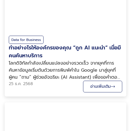
Data for Business
ทำอย่างไรให้องค์กรของคุณ “ถูก AI แนะนำ” เมื่อมี
คนค้นหาบริการ
โลกดิจิทัลกำลังเปลี่ยนแปลงอย่างรวดเร็ว จากยุคที่การ
ค้นหาข้อมูลเริ่มต้นด้วยการพิมพ์คำใน Google มาสู่ยุคที่
ผู้คน “ถาม” ผู้ช่วยอัจฉริยะ (AI Assistant) เพื่อขอคำตอบ
ที่กระชับ เข้าใจง่าย และเป็นธรรมชาติมากขึ้น ไม่ว่าจะถาม
25 ธ.ค. 2568
อ่านเพิ่มเติม
เรื่องทั่วไป ขอคำแนะนำทางธุรกิจ หรือแม้แต่ค้นหาว่า
“บริการด้าน AI สำหรับองค์กรมีที่ไห...