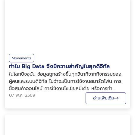
Movements
ทำไม Big Data จึงมีความสำคัญในยุคดิจิทัล
ในโลกปัจจุบัน ข้อมูลถูกสร้างขึ้นทุกวินาทีจากกิจกรรมของ
ผู้คนและระบบดิจิทัล ไม่ว่าจะเป็นการใช้งานสมาร์ตโฟน การ
ซื้อสินค้าออนไลน์ การใช้งานโซเชียลมีเดีย หรือการทำ
ธุรกรรมทางการเงิน ข้อมูลเหล่านี้เมื่อรวมกันจะกลายเป็น
07 พ.ค. 2569
อ่านเพิ่มเติม
Big Data ซึ่งมีปริมาณมหาศาลและมีคุณค่าต่อการวิเคราะห์
ความสำคัญของ Big Data อยู่ที่ความส...