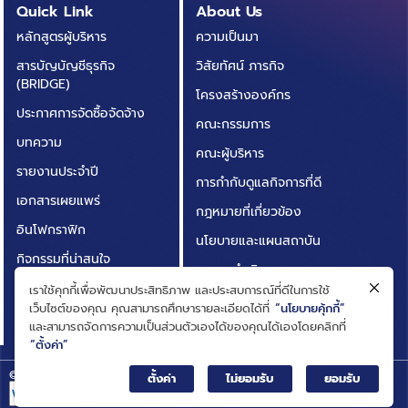
Quick Link
About Us
หลักสูตรผู้บริหาร
ความเป็นมา
สารบัญบัญชีธุรกิจ
วิสัยทัศน์ ภารกิจ
(BRIDGE)
โครงสร้างองค์กร
ประกาศการจัดซื้อจัดจ้าง
คณะกรรมการ
บทความ
คณะผู้บริหาร
รายงานประจำปี
การกำกับดูแลกิจการที่ดี
เอกสารเผยแพร่
กฎหมายที่เกี่ยวข้อง
อินโฟกราฟิก
นโยบายและแผนสถาบัน
กิจกรรมที่น่าสนใจ
ผลการดำเนินงาน
ติดต่อเรา
เราใช้คุกกี้เพื่อพัฒนาประสิทธิภาพ และประสบการณ์ที่ดีในการใช้
ความโปร่งใสในการดำเนิน
เว็บไซต์ของคุณ คุณสามารถศึกษารายละเอียดได้ที่
“นโยบายคุ้กกี้”
คำถามที่พบบ่อย
งาน (ITA)
และสามารถจัดการความเป็นส่วนตัวเองได้ของคุณได้เองโดยคลิกที่
“ตั้งค่า”
© Big Data Institute |
Privacy Notice
ตั้งค่า
ไม่ยอมรับ
ยอมรับ