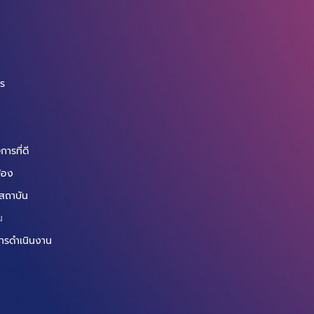
จ
กร
ารที่ดี
ข้อง
สถาบัน
น
ารดำเนินงาน