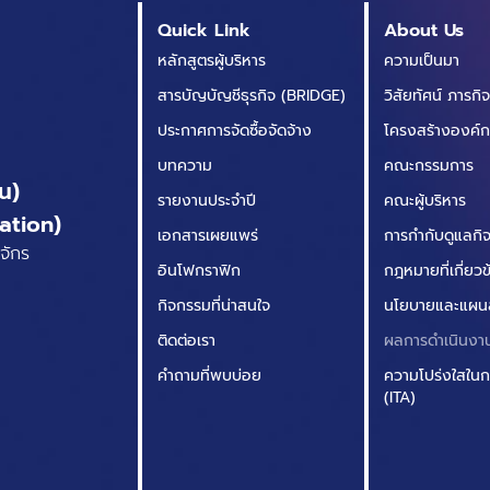
Quick Link
About Us
หลักสูตรผู้บริหาร
ความเป็นมา
สารบัญบัญชีธุรกิจ (BRIDGE)
วิสัยทัศน์ ภารกิ
ประกาศการจัดซื้อจัดจ้าง
โครงสร้างองค์
บทความ
คณะกรรมการ
น)
รายงานประจำปี
คณะผู้บริหาร
ation)
เอกสารเผยแพร่
การกำกับดูแลกิจก
จักร
อินโฟกราฟิก
กฎหมายที่เกี่ยว
กิจกรรมที่น่าสนใจ
นโยบายและแผน
ติดต่อเรา
ผลการดำเนินงา
คำถามที่พบบ่อย
ความโปร่งใสในก
(ITA)