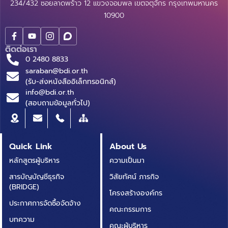
234/432 ซอยลาดพร้าว 12 แขวงจอมพล เขตจตุจักร กรุงเทพมหานคร
10900
ติดต่อเรา
0 2480 8833
saraban@bdi.or.th
(รับ-ส่งหนังสืออิเล็กทรอนิกส์)
info@bdi.or.th
(สอบถามข้อมูลทั่วไป)
Quick Link
About Us
หลักสูตรผู้บริหาร
ความเป็นมา
สารบัญบัญชีธุรกิจ
วิสัยทัศน์ ภารกิจ
(BRIDGE)
โครงสร้างองค์กร
ประกาศการจัดซื้อจัดจ้าง
คณะกรรมการ
บทความ
คณะผู้บริหาร