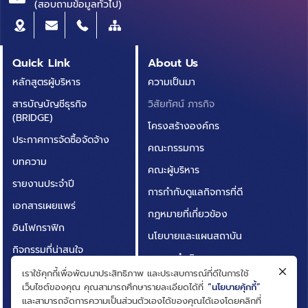
(สอบถามข้อมูลทั่วไป)
Quick Link
About Us
หลักสูตรผู้บริหาร
ความเป็นมา
สารบัญบัญชีธุรกิจ
วิสัยทัศน์ ภารกิจ
(BRIDGE)
โครงสร้างองค์กร
ประกาศการจัดซื้อจัดจ้าง
คณะกรรมการ
บทความ
คณะผู้บริหาร
รายงานประจำปี
การกำกับดูแลกิจการที่ดี
เอกสารเผยแพร่
กฎหมายที่เกี่ยวข้อง
อินโฟกราฟิก
นโยบายและแผนสถาบัน
กิจกรรมที่น่าสนใจ
ผลการดำเนินงาน
ติดต่อเรา
เราใช้คุกกี้เพื่อพัฒนาประสิทธิภาพ และประสบการณ์ที่ดีในการใช้
ความโปร่งใสในการดำเนิน
เว็บไซต์ของคุณ คุณสามารถศึกษารายละเอียดได้ที่
“นโยบายคุ้กกี้”
คำถามที่พบบ่อย
งาน (ITA)
และสามารถจัดการความเป็นส่วนตัวเองได้ของคุณได้เองโดยคลิกที่