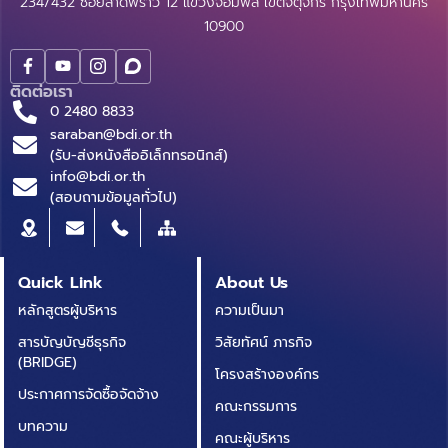
234/432 ซอยลาดพร้าว 12 แขวงจอมพล เขตจตุจักร กรุงเทพมหานคร
10900
ติดต่อเรา
0 2480 8833
saraban@bdi.or.th
(รับ-ส่งหนังสืออิเล็กทรอนิกส์)
info@bdi.or.th
(สอบถามข้อมูลทั่วไป)
Quick Link
About Us
หลักสูตรผู้บริหาร
ความเป็นมา
สารบัญบัญชีธุรกิจ
วิสัยทัศน์ ภารกิจ
(BRIDGE)
โครงสร้างองค์กร
ประกาศการจัดซื้อจัดจ้าง
คณะกรรมการ
บทความ
คณะผู้บริหาร