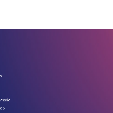
จ
กร
ารที่ดี
ข้อง