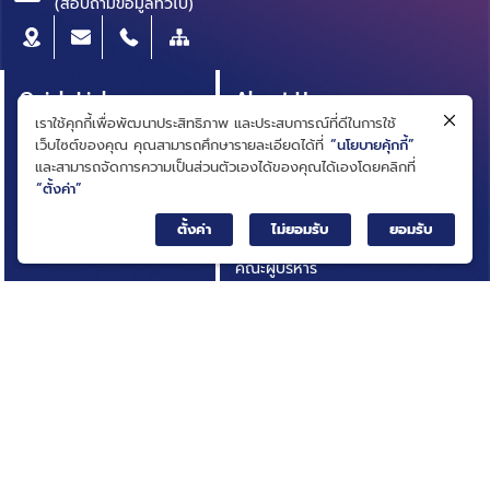
(สอบถามข้อมูลทั่วไป)
Quick Link
About Us
เราใช้คุกกี้เพื่อพัฒนาประสิทธิภาพ และประสบการณ์ที่ดีในการใช้
หลักสูตรผู้บริหาร
ความเป็นมา
เว็บไซต์ของคุณ คุณสามารถศึกษารายละเอียดได้ที่
“นโยบายคุ้กกี้”
สารบัญบัญชีธุรกิจ
วิสัยทัศน์ ภารกิจ
และสามารถจัดการความเป็นส่วนตัวเองได้ของคุณได้เองโดยคลิกที่
(BRIDGE)
“ตั้งค่า”
โครงสร้างองค์กร
ประกาศการจัดซื้อจัดจ้าง
ตั้งค่า
ไม่ยอมรับ
ยอมรับ
คณะกรรมการ
บทความ
คณะผู้บริหาร
รายงานประจำปี
การกำกับดูแลกิจการที่ดี
เอกสารเผยแพร่
กฎหมายที่เกี่ยวข้อง
อินโฟกราฟิก
นโยบายและแผนสถาบัน
กิจกรรมที่น่าสนใจ
ผลการดำเนินงาน
ติดต่อเรา
ความโปร่งใสในการดำเนิน
คำถามที่พบบ่อย
งาน (ITA)