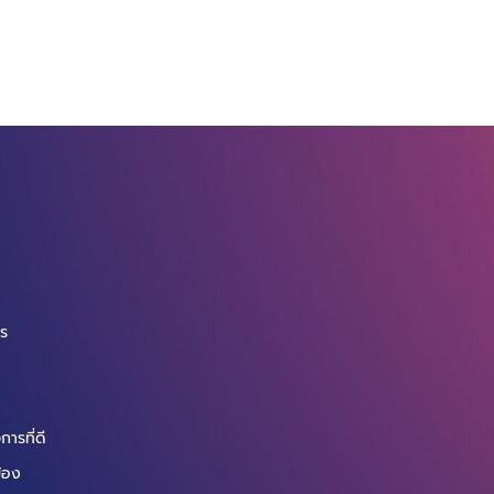
จ
กร
ารที่ดี
ข้อง