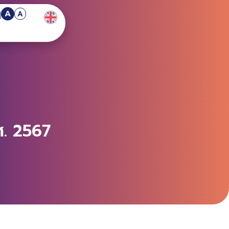
A
A
ศ. 2567