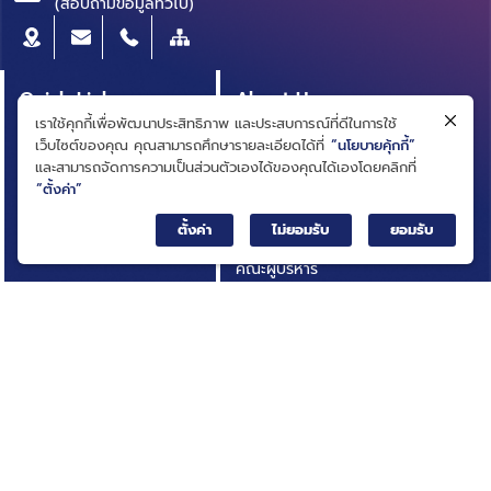
(สอบถามข้อมูลทั่วไป)
Quick Link
About Us
เราใช้คุกกี้เพื่อพัฒนาประสิทธิภาพ และประสบการณ์ที่ดีในการใช้
หลักสูตรผู้บริหาร
ความเป็นมา
เว็บไซต์ของคุณ คุณสามารถศึกษารายละเอียดได้ที่
“นโยบายคุ้กกี้”
สารบัญบัญชีธุรกิจ
วิสัยทัศน์ ภารกิจ
และสามารถจัดการความเป็นส่วนตัวเองได้ของคุณได้เองโดยคลิกที่
(BRIDGE)
“ตั้งค่า”
โครงสร้างองค์กร
ประกาศการจัดซื้อจัดจ้าง
ตั้งค่า
ไม่ยอมรับ
ยอมรับ
คณะกรรมการ
บทความ
คณะผู้บริหาร
รายงานประจำปี
การกำกับดูแลกิจการที่ดี
เอกสารเผยแพร่
กฎหมายที่เกี่ยวข้อง
อินโฟกราฟิก
นโยบายและแผนสถาบัน
กิจกรรมที่น่าสนใจ
ผลการดำเนินงาน
ติดต่อเรา
ความโปร่งใสในการดำเนิน
คำถามที่พบบ่อย
งาน (ITA)