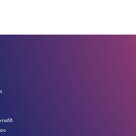
จ
กร
ารที่ดี
ข้อง