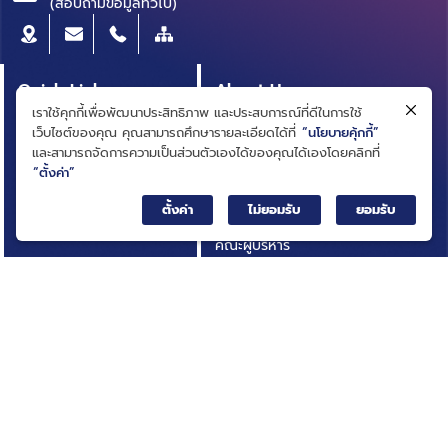
(สอบถามข้อมูลทั่วไป)
Quick Link
About Us
เราใช้คุกกี้เพื่อพัฒนาประสิทธิภาพ และประสบการณ์ที่ดีในการใช้
หลักสูตรผู้บริหาร
ความเป็นมา
เว็บไซต์ของคุณ คุณสามารถศึกษารายละเอียดได้ที่
“นโยบายคุ้กกี้”
สารบัญบัญชีธุรกิจ
วิสัยทัศน์ ภารกิจ
และสามารถจัดการความเป็นส่วนตัวเองได้ของคุณได้เองโดยคลิกที่
(BRIDGE)
“ตั้งค่า”
โครงสร้างองค์กร
ประกาศการจัดซื้อจัดจ้าง
ตั้งค่า
ไม่ยอมรับ
ยอมรับ
คณะกรรมการ
บทความ
คณะผู้บริหาร
รายงานประจำปี
การกำกับดูแลกิจการที่ดี
เอกสารเผยแพร่
กฎหมายที่เกี่ยวข้อง
อินโฟกราฟิก
นโยบายและแผนสถาบัน
กิจกรรมที่น่าสนใจ
ผลการดำเนินงาน
ติดต่อเรา
ความโปร่งใสในการดำเนิน
คำถามที่พบบ่อย
งาน (ITA)