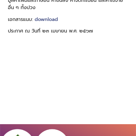
มูลค่าเพิ่มและภาษีอื่น ค่าขนส่ง ค่าจดทะเบียน และค่าใช้จ่าย
อื่น ๆ ท้ังปวง
เอกสารแนบ:
download
ประกาศ ณ วันที่ ๒๓ เมษายน พ.ศ. ๒๕๖๗