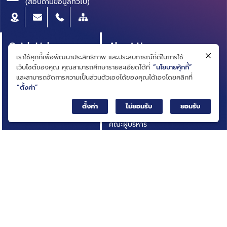
(สอบถามข้อมูลทั่วไป)
Quick Link
About Us
เราใช้คุกกี้เพื่อพัฒนาประสิทธิภาพ และประสบการณ์ที่ดีในการใช้
หลักสูตรผู้บริหาร
ความเป็นมา
เว็บไซต์ของคุณ คุณสามารถศึกษารายละเอียดได้ที่
“นโยบายคุ้กกี้”
สารบัญบัญชีธุรกิจ
วิสัยทัศน์ ภารกิจ
และสามารถจัดการความเป็นส่วนตัวเองได้ของคุณได้เองโดยคลิกที่
(BRIDGE)
“ตั้งค่า”
โครงสร้างองค์กร
ประกาศการจัดซื้อจัดจ้าง
ตั้งค่า
ไม่ยอมรับ
ยอมรับ
คณะกรรมการ
บทความ
คณะผู้บริหาร
รายงานประจำปี
การกำกับดูแลกิจการที่ดี
เอกสารเผยแพร่
กฎหมายที่เกี่ยวข้อง
อินโฟกราฟิก
นโยบายและแผนสถาบัน
กิจกรรมที่น่าสนใจ
ผลการดำเนินงาน
ติดต่อเรา
ความโปร่งใสในการดำเนิน
คำถามที่พบบ่อย
งาน (ITA)