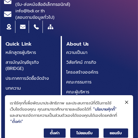
(รับ-ส่งหนังสืออิเล็กทรอนิกส์)
info@bdi.or.th
(สอบถามข้อมูลทั่วไป)
Quick Link
About Us
หลักสูตรผู้บริหาร
ความเป็นมา
สารบัญบัญชีธุรกิจ
วิสัยทัศน์ ภารกิจ
(BRIDGE)
โครงสร้างองค์กร
ประกาศการจัดซื้อจัดจ้าง
คณะกรรมการ
บทความ
คณะผู้บริหาร
รายงานประจำปี
การกำกับดูแลกิจการที่ดี
เราใช้คุกกี้เพื่อพัฒนาประสิทธิภาพ และประสบการณ์ที่ดีในการใช้
เอกสารเผยแพร่
เว็บไซต์ของคุณ คุณสามารถศึกษารายละเอียดได้ที่
“นโยบายคุ้กกี้”
กฎหมายที่เกี่ยวข้อง
และสามารถจัดการความเป็นส่วนตัวเองได้ของคุณได้เองโดยคลิกที่
อินโฟกราฟิก
นโยบายและแผนสถาบัน
“ตั้งค่า”
กิจกรรมที่น่าสนใจ
ผลการดำเนินงาน
ตั้งค่า
ไม่ยอมรับ
ยอมรับ
ติดต่อเรา