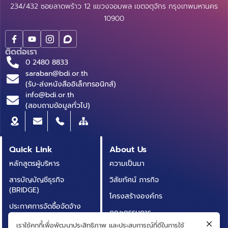
234/432 ซอยลาดพร้าว 12 แขวงจอมพล เขตจตุจักร กรุงเทพมหานคร
10900
ติดต่อเรา
0 2480 8833
saraban@bdi.or.th
(รับ-ส่งหนังสืออิเล็กทรอนิกส์)
info@bdi.or.th
(สอบถามข้อมูลทั่วไป)
Quick Link
About Us
หลักสูตรผู้บริหาร
ความเป็นมา
สารบัญบัญชีธุรกิจ
วิสัยทัศน์ ภารกิจ
(BRIDGE)
โครงสร้างองค์กร
ประกาศการจัดซื้อจัดจ้าง
คณะกรรมการ
บทความ
เราใช้คุกกี้เพื่อพัฒนาประสิทธิภาพ และประสบการณ์ที่ดีในการใช้