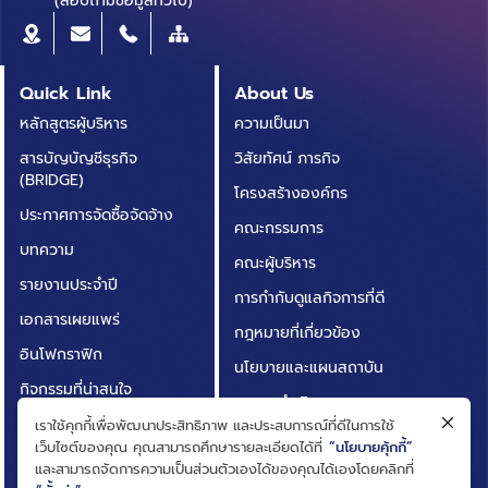
(สอบถามข้อมูลทั่วไป)
Quick Link
About Us
หลักสูตรผู้บริหาร
ความเป็นมา
สารบัญบัญชีธุรกิจ
วิสัยทัศน์ ภารกิจ
(BRIDGE)
โครงสร้างองค์กร
ประกาศการจัดซื้อจัดจ้าง
คณะกรรมการ
บทความ
คณะผู้บริหาร
รายงานประจำปี
การกำกับดูแลกิจการที่ดี
เอกสารเผยแพร่
กฎหมายที่เกี่ยวข้อง
อินโฟกราฟิก
นโยบายและแผนสถาบัน
กิจกรรมที่น่าสนใจ
ผลการดำเนินงาน
ติดต่อเรา
เราใช้คุกกี้เพื่อพัฒนาประสิทธิภาพ และประสบการณ์ที่ดีในการใช้
ความโปร่งใสในการดำเนิน
เว็บไซต์ของคุณ คุณสามารถศึกษารายละเอียดได้ที่
“นโยบายคุ้กกี้”
คำถามที่พบบ่อย
งาน (ITA)
และสามารถจัดการความเป็นส่วนตัวเองได้ของคุณได้เองโดยคลิกที่