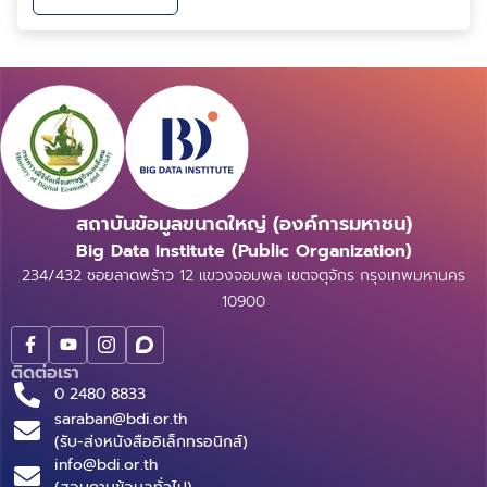
ดิจิทัลเพื่อเศรษฐกิจและสังคม (ดีอี) พร้อมด้วยนางจีรา
วรรณ บุญเพิ่ม ที่ปรึกษารัฐมนตรีว่าการกระทรวงดีอี เข้าร่...
สถาบันข้อมูลขนาดใหญ่ (องค์การมหาชน)
Big Data Institute (Public Organization)
234/432 ซอยลาดพร้าว 12 แขวงจอมพล เขตจตุจักร กรุงเทพมหานคร
10900
ติดต่อเรา
0 2480 8833
saraban@bdi.or.th
(รับ-ส่งหนังสืออิเล็กทรอนิกส์)
info@bdi.or.th