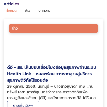
articles
ทั้งหมด
ข่าว
บทความ
ข่าว
ดีอี - สธ. เห็นชอบเชื่อมโยงข้อมูลสุขภาพผ่านระบบ
Health Link - หมอพร้อม วางรากฐานสู่บริการ
สุขภาพดิจิทัลไร้รอยต่อ
29 ตุลาคม 2568, นนทบุรี – นางสาวสุชาดา ซาง แทน
ทรัพย์ เลขานุการรัฐมนตรีว่าการกระทรวงดิจิทัลเพื่อ
เศรษฐกิจและสังคม (ดีอี) และโฆษกกระทรวงดีอี ได้รับมอบ
หมายจาก นายไชยชนก ชิดชอบ รัฐมนตรีว่าการกระทรวง
อ่านเพิ่มเติม