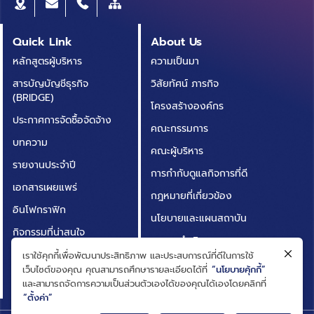
Quick Link
About Us
หลักสูตรผู้บริหาร
ความเป็นมา
สารบัญบัญชีธุรกิจ
วิสัยทัศน์ ภารกิจ
(BRIDGE)
โครงสร้างองค์กร
ประกาศการจัดซื้อจัดจ้าง
คณะกรรมการ
บทความ
คณะผู้บริหาร
รายงานประจำปี
การกำกับดูแลกิจการที่ดี
เอกสารเผยแพร่
กฎหมายที่เกี่ยวข้อง
อินโฟกราฟิก
นโยบายและแผนสถาบัน
กิจกรรมที่น่าสนใจ
ผลการดำเนินงาน
ติดต่อเรา
เราใช้คุกกี้เพื่อพัฒนาประสิทธิภาพ และประสบการณ์ที่ดีในการใช้
ความโปร่งใสในการดำเนิน
เว็บไซต์ของคุณ คุณสามารถศึกษารายละเอียดได้ที่
“นโยบายคุ้กกี้”
คำถามที่พบบ่อย
งาน (ITA)
และสามารถจัดการความเป็นส่วนตัวเองได้ของคุณได้เองโดยคลิกที่
“ตั้งค่า”