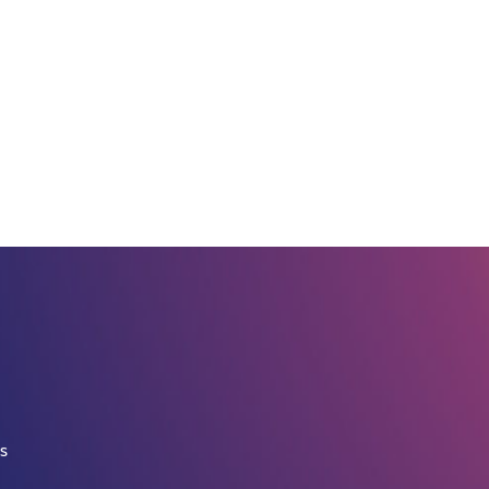
ชุดข...
จ
กร