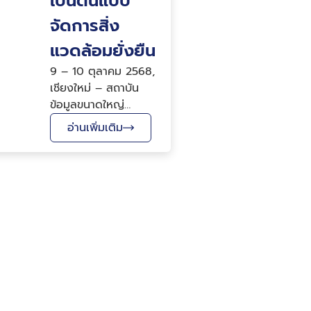
เป็นต้นแบบ
จัดการสิ่ง
แวดล้อมยั่งยืน
9 – 10 ตุลาคม 2568,
เชียงใหม่ – สถาบัน
ข้อมูลขนาดใหญ่
(องค์การมหาชน) หรือ
อ่านเพิ่มเติม
BDI ภายใต้กระทรวง
ดิจิทัลเพื่อเศรษฐกิจและ
สังคม (ดีอี) เดินหน้า
พัฒนา “Envi Link”
แพลตฟอร์มข้อมูลสิ่ง
แวดล้อมแห่งชาติ ที่ใช้
เทคโนโลยี Big Data
เชื่อมโยงและวิเคราะห์
ข้อมูลจากกว่า 30
หน่วยงานทั่วประเทศ
รวมมากกว่า 200