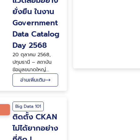
แวดล้อมอย่าง
ยั่งยืน ในงาน
Government
Data Catalog
Day 2568
20 ตุลาคม 2568,
ปทุมธานี – สถาบัน
ข้อมูลขนาดใหญ่
(องค์การมหาชน) หรือ
อ่านเพิ่มเติม
BDI โดยเจ้าหน้าที่
โครงการ Envi Link
แพลตฟอร์มเชื่อมโยง
Big Data 101
ข้อมูลด้านสิ่งแวดล้อม
แห่งชาติ พร้อมด้วยเจ้า
ติดตั้ง CKAN
หน้าที่ที่เกี่ยวข้อง ร่วม
ไม่ได้ยากอย่าง
จัดบูทนิทรรศการ หัวข้อ
การขับเคลื่อนประเทศ
ที่คิด !