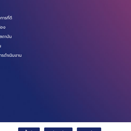
ารที่ดี
ข้อง
สถาบัน
น
ารดำเนินงาน