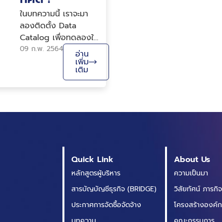
ด้วยพลังแห่งการบูรณา
ในบทความนี้ เราจะมา
การข้อมูลภาครัฐ ภายใน
ลองติดตั้ง Data
งานประชุมสัมมนา
Catalog เพื่อทดลองใช้
Gove...
งานกัน โดยใช้ CKAN
09 ก.พ. 2564
อ่าน
ซึ่งเป็น Open source
เพิ่ม
เติม
สำหรับการทำ Open
Data Portal ที่ถูกใช้
โดยรัฐบาลและหน่วย
งานมากมายทั่วโลก
Quick Link
About Us
หลักสูตรผู้บริหาร
ความเป็นมา
สารบัญบัญชีธุรกิจ (BRIDGE)
วิสัยทัศน์ ภารกิ
ประกาศการจัดซื้อจัดจ้าง
โครงสร้างองค์
บทความ
คณะกรรมการ