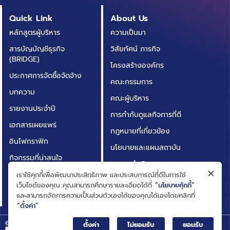
Quick Link
About Us
หลักสูตรผู้บริหาร
ความเป็นมา
สารบัญบัญชีธุรกิจ
วิสัยทัศน์ ภารกิจ
(BRIDGE)
โครงสร้างองค์กร
ประกาศการจัดซื้อจัดจ้าง
คณะกรรมการ
บทความ
คณะผู้บริหาร
รายงานประจำปี
การกำกับดูแลกิจการที่ดี
เอกสารเผยแพร่
กฎหมายที่เกี่ยวข้อง
อินโฟกราฟิก
นโยบายและแผนสถาบัน
กิจกรรมที่น่าสนใจ
ผลการดำเนินงาน
ติดต่อเรา
เราใช้คุกกี้เพื่อพัฒนาประสิทธิภาพ และประสบการณ์ที่ดีในการใช้
ความโปร่งใสในการดำเนิน
เว็บไซต์ของคุณ คุณสามารถศึกษารายละเอียดได้ที่
“นโยบายคุ้กกี้”
คำถามที่พบบ่อย
งาน (ITA)
และสามารถจัดการความเป็นส่วนตัวเองได้ของคุณได้เองโดยคลิกที่
“ตั้งค่า”
© Big Data Institute |
Privacy Notice
ตั้งค่า
ไม่ยอมรับ
ยอมรับ