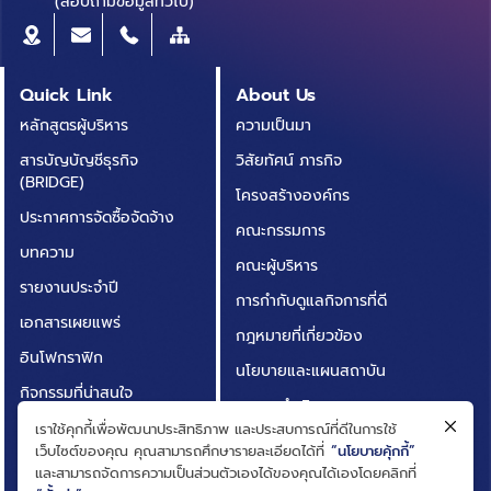
(สอบถามข้อมูลทั่วไป)
Quick Link
About Us
หลักสูตรผู้บริหาร
ความเป็นมา
สารบัญบัญชีธุรกิจ
วิสัยทัศน์ ภารกิจ
(BRIDGE)
โครงสร้างองค์กร
ประกาศการจัดซื้อจัดจ้าง
คณะกรรมการ
บทความ
คณะผู้บริหาร
รายงานประจำปี
การกำกับดูแลกิจการที่ดี
เอกสารเผยแพร่
กฎหมายที่เกี่ยวข้อง
อินโฟกราฟิก
นโยบายและแผนสถาบัน
กิจกรรมที่น่าสนใจ
ผลการดำเนินงาน
ติดต่อเรา
เราใช้คุกกี้เพื่อพัฒนาประสิทธิภาพ และประสบการณ์ที่ดีในการใช้
ความโปร่งใสในการดำเนิน
เว็บไซต์ของคุณ คุณสามารถศึกษารายละเอียดได้ที่
“นโยบายคุ้กกี้”
คำถามที่พบบ่อย
งาน (ITA)
และสามารถจัดการความเป็นส่วนตัวเองได้ของคุณได้เองโดยคลิกที่