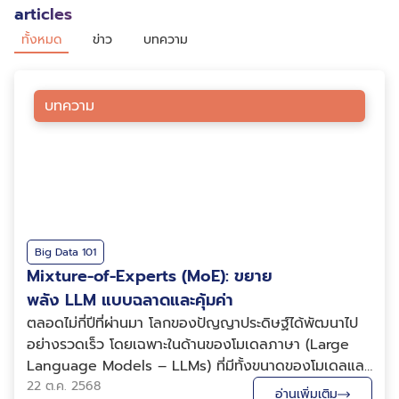
articles
ทั้งหมด
ข่าว
บทความ
บทความ
Big Data 101
Mixture-of-Experts (MoE): ขยาย
พลัง LLM แบบฉลาดและคุ้มค่า
ตลอดไม่กี่ปีที่ผ่านมา โลกของปัญญาประดิษฐ์ได้พัฒนาไป
อย่างรวดเร็ว โดยเฉพาะในด้านของโมเดลภาษา (Large
Language Models – LLMs) ที่มีทั้งขนาดของโมเดลและ
ปริมาณข้อมูลในการฝึกสอนเพิ่มขึ้นอย่างมาก การเติบโตนี้
22 ต.ค. 2568
อ่านเพิ่มเติม