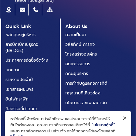
(สอบถามข้อมูลทั่วไป)
Quick Link
About Us
หลักสูตรผู้บริหาร
ความเป็นมา
สารบัญบัญชีธุรกิจ
วิสัยทัศน์ ภารกิจ
(BRIDGE)
โครงสร้างองค์กร
ประกาศการจัดซื้อจัดจ้าง
คณะกรรมการ
บทความ
คณะผู้บริหาร
รายงานประจำปี
การกำกับดูแลกิจการที่ดี
เอกสารเผยแพร่
กฎหมายที่เกี่ยวข้อง
อินโฟกราฟิก
นโยบายและแผนสถาบัน
กิจกรรมที่น่าสนใจ
ผลการดำเนินงาน
ติดต่อเรา
เราใช้คุกกี้เพื่อพัฒนาประสิทธิภาพ และประสบการณ์ที่ดีในการใช้
ความโปร่งใสในการดำเนิน
เว็บไซต์ของคุณ คุณสามารถศึกษารายละเอียดได้ที่
“นโยบายคุ้กกี้”
คำถามที่พบบ่อย
งาน (ITA)
และสามารถจัดการความเป็นส่วนตัวเองได้ของคุณได้เองโดยคลิกที่