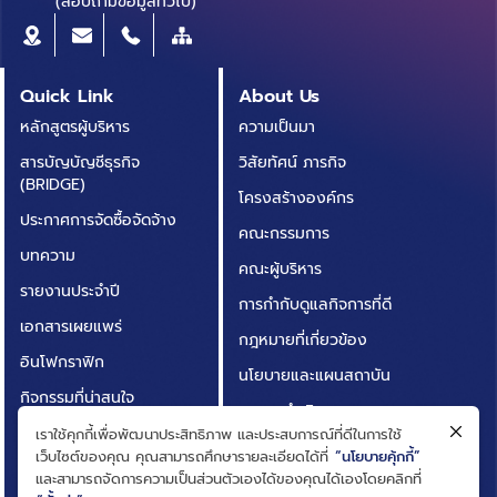
(สอบถามข้อมูลทั่วไป)
Quick Link
About Us
หลักสูตรผู้บริหาร
ความเป็นมา
สารบัญบัญชีธุรกิจ
วิสัยทัศน์ ภารกิจ
(BRIDGE)
โครงสร้างองค์กร
ประกาศการจัดซื้อจัดจ้าง
คณะกรรมการ
บทความ
คณะผู้บริหาร
รายงานประจำปี
การกำกับดูแลกิจการที่ดี
เอกสารเผยแพร่
กฎหมายที่เกี่ยวข้อง
อินโฟกราฟิก
นโยบายและแผนสถาบัน
กิจกรรมที่น่าสนใจ
ผลการดำเนินงาน
ติดต่อเรา
เราใช้คุกกี้เพื่อพัฒนาประสิทธิภาพ และประสบการณ์ที่ดีในการใช้
ความโปร่งใสในการดำเนิน
เว็บไซต์ของคุณ คุณสามารถศึกษารายละเอียดได้ที่
“นโยบายคุ้กกี้”
คำถามที่พบบ่อย
งาน (ITA)
และสามารถจัดการความเป็นส่วนตัวเองได้ของคุณได้เองโดยคลิกที่