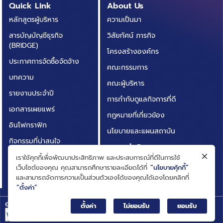
Quick Link
About Us
หลักสูตรผู้บริหาร
ความเป็นมา
สารบัญบัญชีธุรกิจ
วิสัยทัศน์ ภารกิจ
(BRIDGE)
โครงสร้างองค์กร
ประกาศการจัดซื้อจัดจ้าง
คณะกรรมการ
บทความ
คณะผู้บริหาร
รายงานประจำปี
การกำกับดูแลกิจการที่ดี
เอกสารเผยแพร่
กฎหมายที่เกี่ยวข้อง
อินโฟกราฟิก
นโยบายและแผนสถาบัน
กิจกรรมที่น่าสนใจ
ผลการดำเนินงาน
ติดต่อเรา
เราใช้คุกกี้เพื่อพัฒนาประสิทธิภาพ และประสบการณ์ที่ดีในการใช้
ความโปร่งใสในการดำเนิน
เว็บไซต์ของคุณ คุณสามารถศึกษารายละเอียดได้ที่
“นโยบายคุ้กกี้”
คำถามที่พบบ่อย
งาน (ITA)
และสามารถจัดการความเป็นส่วนตัวเองได้ของคุณได้เองโดยคลิกที่
“ตั้งค่า”
© Big Data Institute |
Privacy Notice
ตั้งค่า
ไม่ยอมรับ
ยอมรับ