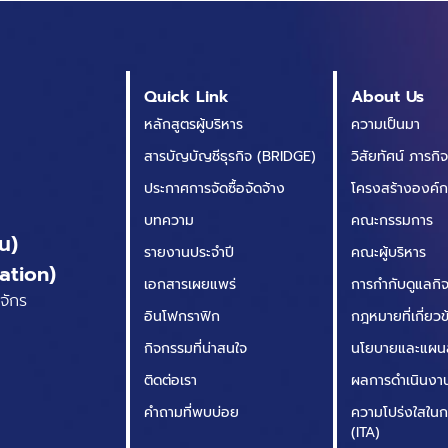
คงหนีไม่พ้นวิธีการ
ทำงาน (Working
Process) ที่จะต้องตาม
สมัยเพื่อให้ได้ผลลัพธ์ที่ดี
Quick Link
About Us
ที่สุด ตอบสนองนโยบาย
หลักสูตรผู้บริหาร
ความเป็นมา
ขององค์กรหรือความ
สารบัญบัญชีธุรกิจ (BRIDGE)
วิสัยทัศน์ ภารกิ
ต้องกา...
ประกาศการจัดซื้อจัดจ้าง
โครงสร้างองค์
บทความ
คณะกรรมการ
น)
รายงานประจำปี
คณะผู้บริหาร
ation)
เอกสารเผยแพร่
การกำกับดูแลกิจก
จักร
อินโฟกราฟิก
กฎหมายที่เกี่ยว
กิจกรรมที่น่าสนใจ
นโยบายและแผน
ติดต่อเรา
ผลการดำเนินงา
คำถามที่พบบ่อย
ความโปร่งใสในก
(ITA)