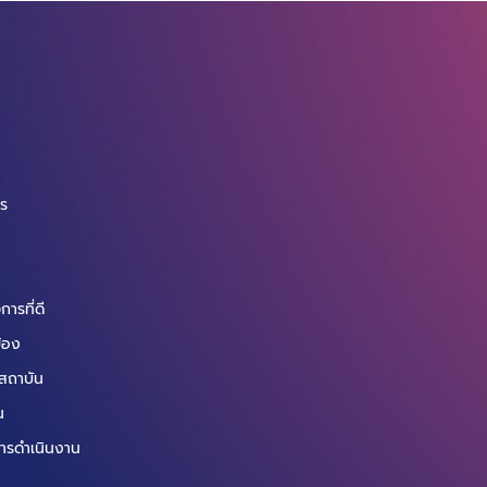
จ
กร
ารที่ดี
ข้อง
สถาบัน
น
ารดำเนินงาน