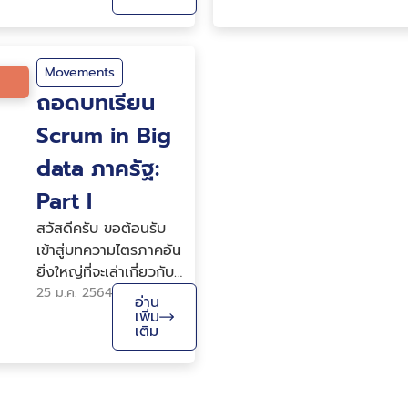
ต่อลูกค้าให้ได้มากที่สุด
โดยเฉพาะใน
อุตสาหกรรม digital ที่
มีเปลี่ยนแปลงค่อนข้าง
Movements
ไว ดังนั้นในบทความไตร
ถอดบทเรียน
ภาคนี้ผมจากทีม big
Scrum in Big
data ภาครัฐ ก็จะมาเล่า
ว่า เมื่อภาครัฐทดลอง
data ภาครัฐ:
นำ scrum มาประยุกต์
Part I
ใช้แล้วจะมีผลออกมา
เป็น...
สวัสดีครับ ขอต้อนรับ
เข้าสู่บทความไตรภาคอัน
ยิ่งใหญ่ที่จะเล่าเกี่ยวกับ
การปรับตัวทางดิจิตอล
25 ม.ค. 2564
อ่าน
(Digital
เพิ่ม
เติม
Transformation) ที่
หลายองค์กรจะต้องพบ
เจอ และสิ่งที่น่าจะ
เปลี่ยนแปลงมากที่สุดก็