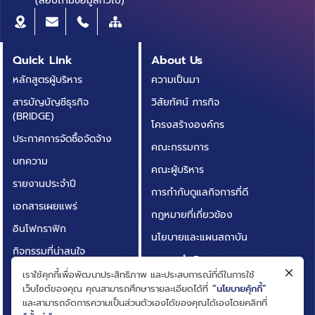
(สอบถามข้อมูลทั่วไป)
Quick Link
About Us
หลักสูตรผู้บริหาร
ความเป็นมา
สารบัญบัญชีธุรกิจ
วิสัยทัศน์ ภารกิจ
(BRIDGE)
โครงสร้างองค์กร
ประกาศการจัดซื้อจัดจ้าง
คณะกรรมการ
บทความ
คณะผู้บริหาร
รายงานประจำปี
การกำกับดูแลกิจการที่ดี
เอกสารเผยแพร่
กฎหมายที่เกี่ยวข้อง
อินโฟกราฟิก
นโยบายและแผนสถาบัน
กิจกรรมที่น่าสนใจ
ผลการดำเนินงาน
ติดต่อเรา
เราใช้คุกกี้เพื่อพัฒนาประสิทธิภาพ และประสบการณ์ที่ดีในการใช้
ความโปร่งใสในการดำเนิน
เว็บไซต์ของคุณ คุณสามารถศึกษารายละเอียดได้ที่
“นโยบายคุ้กกี้”
คำถามที่พบบ่อย
งาน (ITA)
และสามารถจัดการความเป็นส่วนตัวเองได้ของคุณได้เองโดยคลิกที่