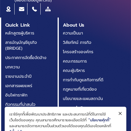
(สอบถามข้อมูลทั่วไป)
Quick Link
About Us
หลักสูตรผู้บริหาร
ความเป็นมา
สารบัญบัญชีธุรกิจ
วิสัยทัศน์ ภารกิจ
(BRIDGE)
โครงสร้างองค์กร
ประกาศการจัดซื้อจัดจ้าง
คณะกรรมการ
บทความ
คณะผู้บริหาร
รายงานประจำปี
การกำกับดูแลกิจการที่ดี
เอกสารเผยแพร่
กฎหมายที่เกี่ยวข้อง
อินโฟกราฟิก
นโยบายและแผนสถาบัน
กิจกรรมที่น่าสนใจ
ผลการดำเนินงาน
ติดต่อเรา
เราใช้คุกกี้เพื่อพัฒนาประสิทธิภาพ และประสบการณ์ที่ดีในการใช้
ความโปร่งใสในการดำเนิน
เว็บไซต์ของคุณ คุณสามารถศึกษารายละเอียดได้ที่
“นโยบายคุ้กกี้”
คำถามที่พบบ่อย
งาน (ITA)
และสามารถจัดการความเป็นส่วนตัวเองได้ของคุณได้เองโดยคลิกที่