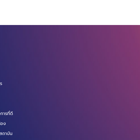
จ
กร
ารที่ดี
ข้อง
สถาบัน