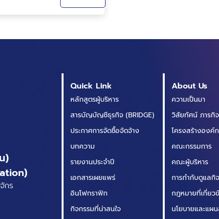
แล้วก็หายไปตามกาล
เวลา” ในบทความนี้เราจะ
มารู้จักกันว่า Zero ETL
คืออะไร มีข้อดี ข้อเสีย
อย่างไร และเหมาะสมกับ
การใช้งานของเราหรือไม่
กันครับ
Quick Link
About Us
หลักสูตรผู้บริหาร
ความเป็นมา
สารบัญบัญชีธุรกิจ (BRIDGE)
วิสัยทัศน์ ภารกิ
ประกาศการจัดซื้อจัดจ้าง
โครงสร้างองค์
บทความ
คณะกรรมการ
น)
รายงานประจำปี
คณะผู้บริหาร
ation)
เอกสารเผยแพร่
การกำกับดูแลกิจก
จักร
อินโฟกราฟิก
กฎหมายที่เกี่ยว
กิจกรรมที่น่าสนใจ
นโยบายและแผน