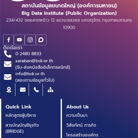
สถาบันข้อมูลขนาดใหญ่ (องค์การมหาชน)
Big Data Institute (Public Organization)
234/432 ซอยลาดพร้าว 12 แขวงจอมพล เขตจตุจักร กรุงเทพมหานคร
10900
ติดต่อเรา
0 2480 8833
saraban@bdi.or.th
(รับ-ส่งหนังสืออิเล็กทรอนิกส์)
info@bdi.or.th
(สอบถามข้อมูลทั่วไป)
Quick Link
About Us
หลักสูตรผู้บริหาร
ความเป็นมา
สารบัญบัญชีธุรกิจ
วิสัยทัศน์ ภารกิจ
(BRIDGE)
โครงสร้างองค์กร