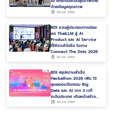
AI ยกระดับระบบสุขภาพไทย
ด้วยข้อมูลคุณภาพ
06 ส.ค. 2569
BDI ชวนผู้ประกอบการต่อย
อด ThaiLLM สู่ AI
Product และ AI Service
ที่ใช้งานได้จริง ในงาน
Connect The Dots 2026
05 ส.ค. 2569
BDI สรุปความสำเร็จ
Hackathon 2026 เฟ้น 13
สุดยอดนวัตกรรม Big
Data และ AI จาก 3 เวที
ระดับประเทศ เดินหน้าสร้าง
คน สร้างนวัตกรรม ขับ
30 ก.ค. 2569
เคลื่อนประเทศไทยสู่ Data-