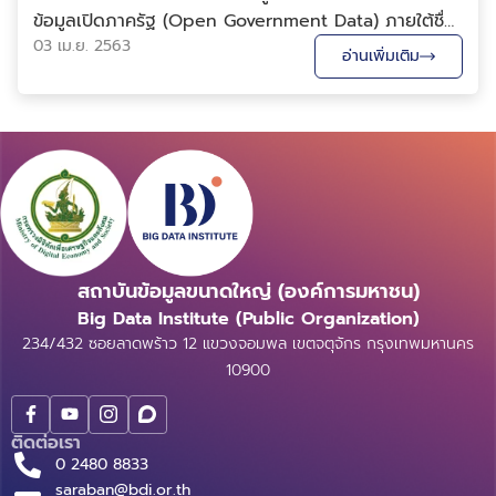
ข้อมูลเปิดภาครัฐ (Open Government Data) ภายใต้ชื่อ
data.go.th ได้เปิดชุดข้อมูลรายงาน COVID-19 ประจำวัน
03 เม.ย. 2563
อ่านเพิ่มเติม
ซึ่งเป็นรายงานผู้ป่วยยืนยันประจำวันจากกรมควบคุมโรค เรา
จะลองเอาข้อมูลชุดนี้มาสร้างเป็นแผนที่เพื่อแ...
สถาบันข้อมูลขนาดใหญ่ (องค์การมหาชน)
Big Data Institute (Public Organization)
234/432 ซอยลาดพร้าว 12 แขวงจอมพล เขตจตุจักร กรุงเทพมหานคร
10900
ติดต่อเรา
0 2480 8833
saraban@bdi.or.th