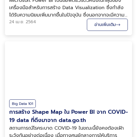
Microsoft Power BI เป็นซอฟต์แวร์ตัวหนึ่งในกลุ่มของ
เครื่องมือสำหรับการสร้าง Data Visualization ซึ่งกำลัง
ได้รับความนิยมเพิ่มมากขึ้นในปัจจุบัน ซึ่งนอกจากจะมีความ
สามารถในการสร้าง Data Visualization แล้ว ยังมีความ
24 เม.ย. 2564
อ่านเพิ่มเติม
สามารถในการบริหารจัดการข้อมูล รวมไปถึงการเตรียม
ข้อมูลให้เหมาะสมสำหรับการนำไปสร้าง Data Visua...
Big Data 101
การสร้าง Shape Map ใน Power BI จาก COVID-
19 data ที่ดึงมาจาก data.go.th
สถานการณ์โรคระบาด COVID-19 ในขณะนี้ยังคงต้องเฝ้า
ระวังกันอย่างต่อเนื่อง เมื่อทางศูนย์กลางการให้บริการ