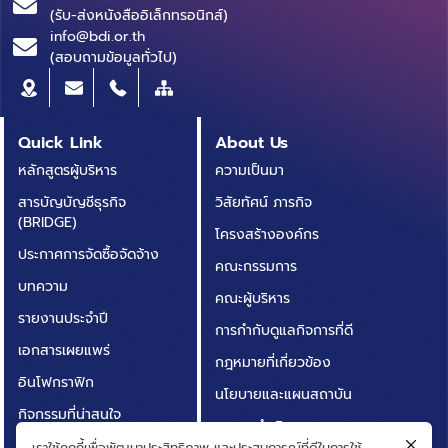
(รับ-ส่งหนังสืออิเล็กทรอนิกส์)
info@bdi.or.th
(สอบถามข้อมูลทั่วไป)
Quick Link
About Us
หลักสูตรผู้บริหาร
ความเป็นมา
สารบัญบัญชีธุรกิจ
วิสัยทัศน์ ภารกิจ
(BRIDGE)
โครงสร้างองค์กร
ประกาศการจัดซื้อจัดจ้าง
คณะกรรมการ
บทความ
คณะผู้บริหาร
รายงานประจำปี
การกำกับดูแลกิจการที่ดี
เอกสารเผยแพร่
กฎหมายที่เกี่ยวข้อง
อินโฟกราฟิก
นโยบายและแผนสถาบัน
กิจกรรมที่น่าสนใจ
ผลการดำเนินงาน
ติดต่อเรา
เราใช้คุกกี้เพื่อพัฒนาประสิทธิภาพ และประสบการณ์ที่ดีในการใช้