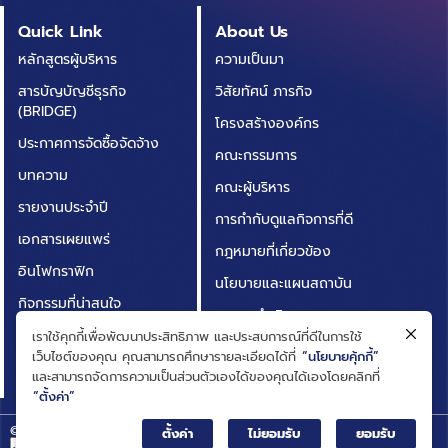
Quick Link
About Us
หลักสูตรผู้บริหาร
ความเป็นมา
สารบัญบัญชีธุรกิจ
วิสัยทัศน์ ภารกิจ
(BRIDGE)
โครงสร้างองค์กร
ประกาศการจัดซื้อจัดจ้าง
คณะกรรมการ
บทความ
คณะผู้บริหาร
รายงานประจำปี
การกำกับดูแลกิจการที่ดี
เอกสารเผยแพร่
กฎหมายที่เกี่ยวข้อง
อินโฟกราฟิก
นโยบายและแผนสถาบัน
กิจกรรมที่น่าสนใจ
ผลการดำเนินงาน
ติดต่อเรา
เราใช้คุกกี้เพื่อพัฒนาประสิทธิภาพ และประสบการณ์ที่ดีในการใช้
ความโปร่งใสในการดำเนิน
เว็บไซต์ของคุณ คุณสามารถศึกษารายละเอียดได้ที่
“นโยบายคุ้กกี้”
คำถามที่พบบ่อย
งาน (ITA)
และสามารถจัดการความเป็นส่วนตัวเองได้ของคุณได้เองโดยคลิกที่
“ตั้งค่า”
© Big Data Institute |
Privacy Notice
ตั้งค่า
ไม่ยอมรับ
ยอมรับ