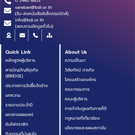
0 2480 8833
saraban@bdi.or.th
(รับ-ส่งหนังสืออิเล็กทรอนิกส์)
info@bdi.or.th
(สอบถามข้อมูลทั่วไป)
Quick Link
About Us
หลักสูตรผู้บริหาร
ความเป็นมา
สารบัญบัญชีธุรกิจ
วิสัยทัศน์ ภารกิจ
(BRIDGE)
โครงสร้างองค์กร
ประกาศการจัดซื้อจัดจ้าง
คณะกรรมการ
บทความ
คณะผู้บริหาร
รายงานประจำปี
การกำกับดูแลกิจการที่ดี
เอกสารเผยแพร่
กฎหมายที่เกี่ยวข้อง
อินโฟกราฟิก
นโยบายและแผนสถาบัน
กิจกรรมที่น่าสนใจ