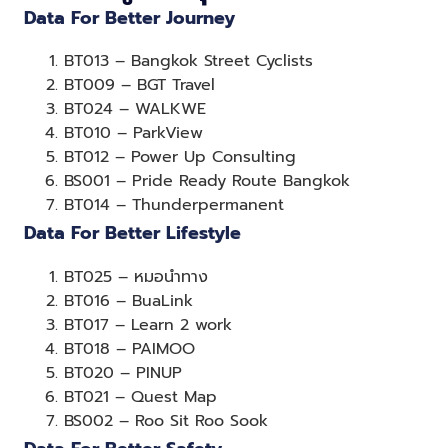
Data For Better Journey
BT013 – Bangkok Street Cyclists
BT009 – BGT Travel
BT024 – WALKWE
BT010 – ParkView
BT012 – Power Up Consulting
BS001 – Pride Ready Route Bangkok
BT014 – Thunderpermanent
Data For Better Lifestyle
BT025 – หมอนำทาง
BT016 – BuaLink
BT017 – Learn 2 work
BT018 – PAIMOO
BT020 – PINUP
BT021 – Quest Map
BS002 – Roo Sit Roo Sook