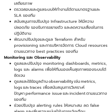
เสถียรภาพ
ตรวจสอบและดูแลระบบให้ทำงานได้ตามมาตรฐานและ
SLA
ของทีม
สนับสนุนการปรับปรุง
Infrastructure
ให้มีความ
ปลอดภัย รองรับการขยายตัว และลดความเสี่ยงในการ
ปฏิบัติงาน
พัฒนาปรับปรุงและดูแล
Terraform
สำหรับ
provisioning
และการบริหารจัดการ
Cloud resources
ตามแนวทาง
best practices
ของทีม
Monitoring
และ
Observability
ดูแลและปรับปรุง
monitoring dashboards, metrics,
logs
และ
alarms
เพื่อให้ทีมมองเห็นสุขภาพของระบบได้
ชัดเจน
ดูแลและใช้ข้อมูลด้าน
observability
เช่น
metrics,
logs
และ
traces
เพื่อสนับสนุนการวิเคราะห์
ปัญหา
performance issue
และ
incident
ตามแนวทาง
ของทีม
ช่วยปรับปรุง
alerting rules
ให้เหมาะสม ลด
false
alarm
และเพิ่มความแม่นยำในการแจ้งเตือน