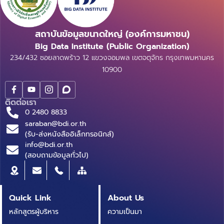
สถาบันข้อมูลขนาดใหญ่ (องค์การมหาชน)
Big Data Institute (Public Organization)
234/432 ซอยลาดพร้าว 12 แขวงจอมพล เขตจตุจักร กรุงเทพมหานคร
10900
ติดต่อเรา
0 2480 8833
saraban@bdi.or.th
(รับ-ส่งหนังสืออิเล็กทรอนิกส์)
info@bdi.or.th
(สอบถามข้อมูลทั่วไป)
Quick Link
About Us
หลักสูตรผู้บริหาร
ความเป็นมา