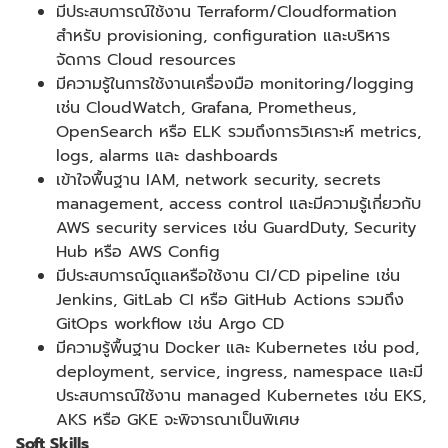
มีประสบการณ์ใช้งาน
Terraform/Cloudformation
สำหรับ
provisioning, configuration
และบริหาร
จัดการ
Cloud resources
มีความรู้ในการใช้งานเครื่องมือ
monitoring/logging
เช่น
CloudWatch, Grafana, Prometheus,
OpenSearch
หรือ
ELK
รวมถึงการวิเคราะห์
metrics,
logs, alarms
และ
dashboards
เข้าใจพื้นฐาน
IAM, network security, secrets
management, access control
และมีความรู้เกี่ยวกับ
AWS security services
เช่น
GuardDuty, Security
Hub
หรือ
AWS Config
มีประสบการณ์ดูแลหรือใช้งาน
CI/CD pipeline
เช่น
Jenkins, GitLab CI
หรือ
GitHub Actions
รวมถึง
GitOps workflow
เช่น
Argo CD
มีความรู้พื้นฐาน
Docker
และ
Kubernetes
เช่น
pod,
deployment, service, ingress, namespace
และมี
ประสบการณ์ใช้งาน
managed Kubernetes
เช่น
EKS,
AKS
หรือ
GKE
จะพิจารณาเป็นพิเศษ
Soft Skills