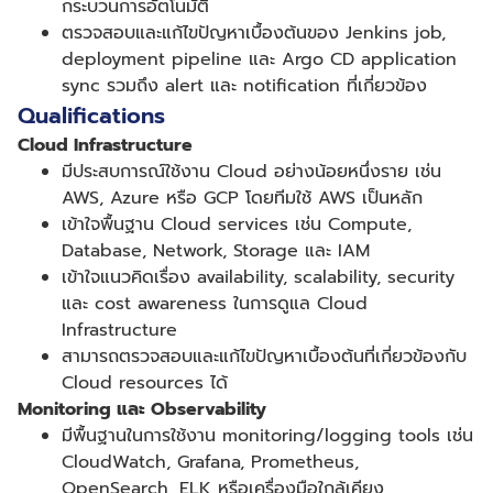
กระบวนการอัตโนมัติ
ตรวจสอบและแก้ไขปัญหาเบื้องต้นของ
Jenkins job,
deployment pipeline
และ
Argo CD application
sync
รวมถึง
alert
และ
notification
ที่เกี่ยวข้อง
Qualifications
Cloud Infrastructure
มีประสบการณ์ใช้งาน
Cloud
อย่างน้อยหนึ่งราย เช่น
AWS, Azure
หรือ
GCP
โดยทีมใช้
AWS
เป็นหลัก
เข้าใจพื้นฐาน
Cloud services
เช่น
Compute,
Database, Network, Storage
และ
IAM
เข้าใจแนวคิดเรื่อง
availability, scalability, security
และ
cost awareness
ในการดูแล
Cloud
Infrastructure
สามารถตรวจสอบและแก้ไขปัญหาเบื้องต้นที่เกี่ยวข้องกับ
Cloud resources
ได้
Monitoring
และ
Observability
มีพื้นฐานในการใช้งาน
monitoring/logging tools
เช่น
CloudWatch, Grafana, Prometheus,
OpenSearch, ELK
หรือเครื่องมือใกล้เคียง