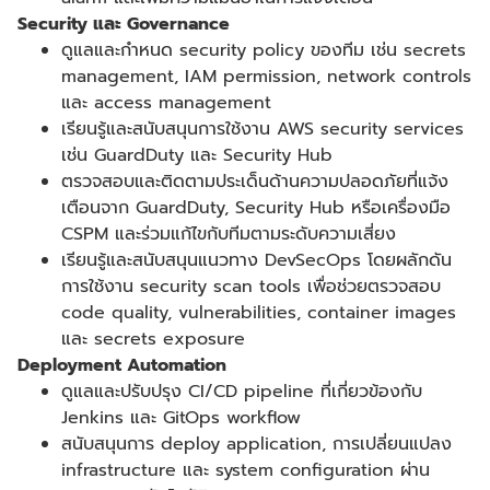
Security
และ
Governance
ดูแลและกำหนด
security policy
ของทีม เช่น
secrets
management, IAM permission, network controls
และ
access management
เรียนรู้และสนับสนุนการใช้งาน
AWS security services
เช่น
GuardDuty
และ
Security Hub
ตรวจสอบและติดตามประเด็นด้านความปลอดภัยที่แจ้ง
เตือนจาก
GuardDuty, Security Hub
หรือเครื่องมือ
CSPM
และร่วมแก้ไขกับทีมตามระดับความเสี่ยง
เรียนรู้และสนับสนุนแนวทาง
DevSecOps
โดยผลักดัน
การใช้งาน
security scan tools
เพื่อช่วยตรวจสอบ
code quality, vulnerabilities, container images
และ
secrets exposure
Deployment Automation
ดูแลและปรับปรุง
CI/CD pipeline
ที่เกี่ยวข้องกับ
Jenkins
และ
GitOps workflow
สนับสนุนการ
deploy application,
การเปลี่ยนแปลง
infrastructure
และ
system configuration
ผ่าน