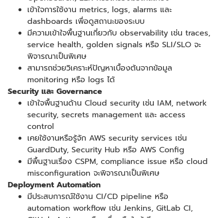
เข้าใจการใช้งาน
metrics, logs, alarms
และ
dashboards
เพื่อดูสถานะของระบบ
มีความเข้าใจพื้นฐานเกี่ยวกับ
observability
เช่น
traces,
service health, golden signals
หรือ
SLI/SLO
จะ
พิจารณาเป็นพิเศษ
สามารถช่วยวิเคราะห์ปัญหาเบื้องต้นจากข้อมูล
monitoring
หรือ
logs
ได้
Security
และ
Governance
เข้าใจพื้นฐานด้าน
Cloud security
เช่น
IAM, network
security, secrets management
และ
access
control
เคยใช้งานหรือรู้จัก
AWS security services
เช่น
GuardDuty, Security Hub
หรือ
AWS Config
มีพื้นฐานเรื่อง
CSPM, compliance issue
หรือ
cloud
misconfiguration
จะพิจารณาเป็นพิเศษ
Deployment Automation
มีประสบการณ์ใช้งาน
CI/CD pipeline
หรือ
automation workflow
เช่น
Jenkins, GitLab CI,