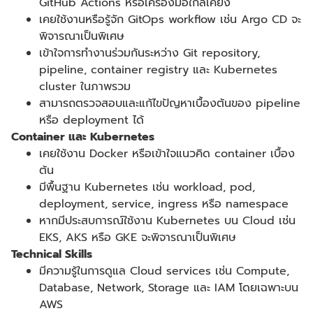
GitHub Actions
หรือเครื่องมือใกล้เคียง
เคยใช้งานหรือรู้จัก
GitOps workflow
เช่น
Argo CD
จะ
พิจารณาเป็นพิเศษ
เข้าใจการทำงานร่วมกันระหว่าง
Git repository,
pipeline, container registry
และ
Kubernetes
cluster
ในภาพรวม
สามารถตรวจสอบและแก้ไขปัญหาเบื้องต้นของ
pipeline
หรือ
deployment
ได้
Container
และ
Kubernetes
เคยใช้งาน
Docker
หรือเข้าใจแนวคิด
container
เบื้อง
ต้น
มีพื้นฐาน
Kubernetes
เช่น
workload, pod,
deployment, service, ingress
หรือ
namespace
หากมีประสบการณ์ใช้งาน
Kubernetes
บน
Cloud
เช่น
EKS, AKS
หรือ
GKE
จะพิจารณาเป็นพิเศษ
Technical Skills
มีความรู้ในการดูแล
Cloud services
เช่น
Compute,
Database, Network, Storage
และ
IAM
โดยเฉพาะบน
AWS