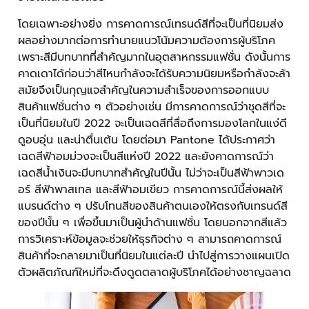
โดยเฉพาะอย่างยิ่ง การคาดการณ์เทรนด์สีที่จะเป็นที่นิยมส่ง
ผลอย่างมากต่อการทำนายแนวโน้มความต้องการผู้บริโภค
เพราะสีมีบทบาทที่สำคัญมากในอุตสาหกรรมแฟชั่น ดังนั้นการ
คาดเดาได้ก่อนว่าสีไหนกำลังจะได้รับความนิยมหรือกำลังจะล้า
สมัยจึงเป็นกุญแจสำคัญในความสำเร็จของการออกแบบ
สินค้าแฟชั่นต่าง ๆ ตัวอย่างเช่น มีการคาดการณ์ว่าชุดสีที่จะ
เป็นที่นิยมในปี 2022 จะเป็นเฉดสีที่สื่อถึงการมองโลกในแง่ดี
ดูอบอุ่น และน่าตื่นเต้น โดยต่อมา Pantone ได้ประกาศว่า
เฉดสีฟ้าอมม่วงจะเป็นสีแห่งปี 2022 และยังคาดการณ์ว่า
เฉดสีน้ำเงินจะมีบทบาทสำคัญในปีนั้น ไม่ว่าจะเป็นสีฟ้าพาวเด
อร์ สีฟ้าพาสเทล และสีฟ้าอมเขียว การคาดการณ์นี้ส่งผลให้
แบรนด์ต่าง ๆ ปรับโทนสีของสินค้าตนเองให้ตรงกับเทรนด์สี
ของปีนั้น ๆ เพื่อขึ้นมาเป็นผู้นำด้านแฟชั่น โดยนอกจากสีแล้ว
การวิเคราะห์ข้อมูลจะช่วยให้ธุรกิจต่าง ๆ สามารถคาดการณ์
สินค้าที่จะกลายมาเป็นที่นิยมในแต่ละปี นำไปสู่การวางแผนเปิด
ตัวผลิตภัณฑ์ใหม่ที่จะดึงดูดตลาดผู้บริโภคได้อย่างชาญฉลาด