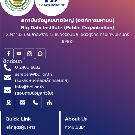
สถาบันข้อมูลขนาดใหญ่ (องค์การมหาชน)
Big Data Institute (Public Organization)
234/432 ซอยลาดพร้าว 12 แขวงจอมพล เขตจตุจักร กรุงเทพมหานคร
10900
ติดต่อเรา
0 2480 8833
saraban@bdi.or.th
(รับ-ส่งหนังสืออิเล็กทรอนิกส์)
info@bdi.or.th
(สอบถามข้อมูลทั่วไป)
Quick Link
About Us
หลักสูตรผู้บริหาร
ความเป็นมา