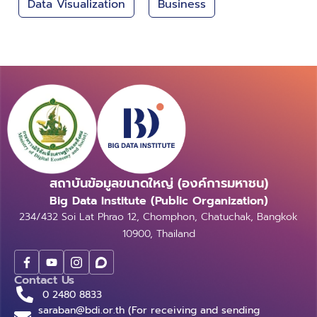
Data Visualization
Business
สถาบันข้อมูลขนาดใหญ่ (องค์การมหาชน)
Big Data Institute (Public Organization)
234/432 Soi Lat Phrao 12, Chomphon, Chatuchak, Bangkok
10900, Thailand
Contact Us
0 2480 8833
saraban@bdi.or.th (For receiving and sending