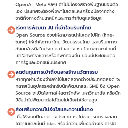
OpenAI, Meta ฯลฯ) ถ้าไม่มีโครงสร้างพื้นฐานของตัว
เอง ประเทศจะต้องพึ่งพาโมเดลและเครื่องมือจากต่าง
ชาติทั้งทางด้านเทคนิคและการกำกับดูแลข้อมูล
เร่งการพัฒนา AI ที่เข้าใจบริบทไทย
Open Source ช่วยให้สามารถนำโมเดลไปฝึก (fine-
tune) ให้เข้าใจภาษาไทย วัฒนธรรมไทย และบริบททาง
สังคม/ธุรกิจในประเทศ ตัวอย่างเช่น โมเดลภาษาไทยที่
เข้าใจศัพท์ราชการหรือศัพท์ท้องถิ่น ย่อมมีประโยชน์ต่อ
ภาครัฐและเอกชนในประเทศ
ลดต้นทุนการเข้าถึงและสร้างนวัตกรรม
หากทุกฝ่ายต้องจ่ายค่าใช้โมเดลจากต่างประเทศตลอด จะ
กลายเป็นอุปสรรคสำหรับนักพัฒนาและ SME ซึ่ง Open
Source จะเปิดโอกาสให้สตาร์ทอัพ มหาวิทยาลัย หรือนัก
วิจัยนำไปพัฒนาต่อได้โดยไม่เสียค่าใช้จ่ายสูง
ส่งเสริมความโปร่งใสและความมั่นคง
เมื่อใช้ระบบปิดจากต่างประเทศ เราไม่สามารถตรวจสอบ
ได้ว่าโมเดลนั้นมี bias หรือมีความเสี่ยงอย่างไร การใช้