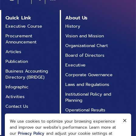
Quick Link
About Us
Executive Course
History
Procurement
Vision and Mission
Announcement
Organizational Chart
Articles
Board of Directors
Publication
Executive
Business Accounting
Corporate Governance
Directory (BRIDGE)
Laws and Regulations
Infographic
Institutional Policy and
Activities
Planning
Contact Us
Operational Results
Annual Report
Operational
We use cookies to optimize your browsing experience
FAQ
Transparency (ITA)
and improve our website’s performance. Learn more at
our
Privacy Policy
and adjust your cookie settings at