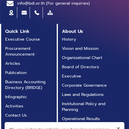
ประมวลผลภาษาธรรมชาติ (NLP) เป็นศาสตร์ที่สำคัญทาง
info@bdi.or.th (For general inquiries)
ด้าน Machine Learning โดยมันเป็นสาขาวิชาหนึ่งที่
ประกอบด้วยองค์ความรู้จากหลากหลายแขนง อาทิ
ภาษาศาสตร์ (Linguistics) วิทยาการคอมพิวเตอร์
(Computer Science) ปัญญาประดิษฐ์ (Artificial
Quick Link
About Us
Intelligence: AI) รวมถึงสถิติ (Statistics) โดยมีจุดมุ่ง
Executive Course
History
หมายเพื่อให้คอมพิวเตอร์สามารถทำความ “เข้าใจ” ข้อมูลที่
Procurement
Vision and Mission
มีลักษณะเป็นข้อความหรือคำพูดเฉกเช่นเดียวกับที่มนุษย์ที่
Announcement
ทำได้ ซึ่งไม่ใช่เพียงแค่เข้าใจความหมายโดยตรงของ
Organizational Chart
ข้อความนั้น ๆ แต่ยังรวมถึงการรับรู้ถึงความหมายโดยนัย
Articles
Board of Directors
ความรู้สึกของผู้เขียน ความแตกต่างทางบริบทของภาษา
Publication
Executive
รวมถึงสามารถทำการวิเคราะห์ในรูปแบบต่าง ๆ ได้อีกด้วย
Business Accounting
โดย NLP มีจุดกำเนิดมาตั้งแต่ช่วงกลางศตวรรษที่ 19 และ
Corporate Governance
Directory (BRIDGE)
ได้มีการพัฒนาต่อยอดมาเรื่อย ๆ จนถึงปัจจุบัน โดยในที่นี้
Laws and Regulations
Infographic
เราขอแบ่งช่วงวิวัฒนาการของ NLP ออกเป็น 3 ยุค ดังต่อ
Institutional Policy and
ไปนี้ ในยุคแรก NLP ถูกใช้งานด้วยวิธีการตามกฎ (Rule-
Activities
Planning
based Method) โดยนักภาษาศาสตร์ผู้มีความเชี่ยวชาญ
Contact Us
โครงสร้างของภาษาที่สนใจ จะเป็นผู้เขียนกฎต่าง ๆ ขึ้นมา
Operational Results
Annual Report
เพื่อให้คอมพิวเตอร์สามารถนำไปคำนวนเพื่อหาคำตอบของ
Operational