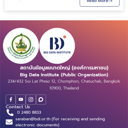
Read More
(Tabular Data) เป็นส่วนใหญ่ แต่ทว่าในโลกความเป็นจริง
ข้อมูลบนโลกดิจิทัลในปัจจุบันมากกว่า 80% เป็นข้อมูลที่ไม่มี
โครงสร้าง (Unstructured Data) เช่น ไฟล์ภาพ เสียง
หรือ วีดิโอ รวมถึงข้อมูลในลักษณะของข้อความ อาทิ
เนื้อหาในบทความต่าง ๆ การโพสต์ข้อความบนโซเชียลมีเดีย
การตอบกระทู้บนเว็บบอร์ด บทสัมภาษณ์ของนักกีฬาและ
นักการเมือง และการแสดงความคิดเห็นต่อสินค้าบน
แพลตฟอร์มพาณิชย์อิเล็กทรอนิกส์ (E-commerce
Platform) ทั้งนี้ การวิเคราะห์ข้อมูลในลักษณะดังกล่าว
สถาบันข้อมูลขนาดใหญ่ (องค์การมหาชน)
จำเป็นต้องอาศัยศาสตร์เฉพาะทางที่มีชื่อเรียกเพราะ ๆ ว่า
การประมวลผลภาษาธรรมชาติ (Natural Language
Big Data Institute (Public Organization)
Processing: NLP) เพื่อช่วยให้คอมพิวเตอร์เข้าใจภาษาที่
234/432 Soi Lat Phrao 12, Chomphon, Chatuchak, Bangkok
ซับซ้อนของมนุษย์ โดยเราจะมาทำความรู้จักกับมันให้มากขึ้น
10900, Thailand
ในบทความนี้ ซึ่งจะขอเรียกชื่อพระเอกของเราสั้น ๆ ด้วยชื่อ
ย่อว่า “NLP” ดังนั้น หากไม่มีกระบวนการที่เหมาะสมใน
Contact Us
การนำข้อมูลเหล่านั้นมาใช้ประโยชน์ มันก็จะเป็นเพียงแค่ชุด
0 2480 8833
ของตัวอักษรซึ่งไม่สามารถสร้างมูลค่าหรือองค์ความรู้ใด ๆ
saraban@bdi.or.th (For receiving and sending
ให้กับองค์กรได้ วิวัฒนาการและความสำคัญของ NLP การ
electronic documents)