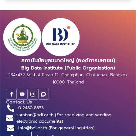
นั้นมีมากพอ สนามไฟฟ้านี้ก็จะเข้มมากพอที่จะพอส่งผ่าน
กะโหลกศีรษะเข้ามาเป็นสัญญาณทางไฟฟ้าแบบอ่อน ๆ ที่
บริเวณศีรษะของเราครับ ซึ่งสัญญาณนี้ถูกค้นพบครั้งแรก
ตั้งแต่ปี 1929 ด้วยความบังเอิญ แต่ต้องใช้เวลาหลายสิบ
ปีกว่าที่มนุษย์จะเข้าใจมันจริง ๆ ครับ เป็นศาสตร์ที่เรียกว่า
การวัดคลื่นไฟฟ้าสมอง หรือ Electroencephalogram
(EEG) ( AI คืออะไร ) ศาสตร์แห่งการอ่านคลื่นสมอง
เนื่องจากสมองเป็นศูนย์กลางการประมวลผลหลาย ๆ อย่าง
สถาบันข้อมูลขนาดใหญ่ (องค์การมหาชน)
ของมนุษย์ ตั้งแต่การรับรู้ด้วยประสาทสัมผัสทั้งห้า ไปจนถึง
การคิดว่าคืนนี้จะกินข้าวอะไรกับใครดีนะ สัญญาณที่อ่านได้
Big Data Institute (Public Organization)
จากสมองเลยน่าสนใจเพราะมันอาจจะสื่อความหมายอะไรบาง
234/432 Soi Lat Phrao 12, Chomphon, Chatuchak, Bangkok
อย่าง หรือบางที คอมพิวเตอร์อาจจะเข้าใจมนุษย์ได้เลย
10900, Thailand
โดยที่มนุษย์ไม่ต้องสั่งการอะไร เพียงแต่คอมพิวเตอร์อ่าน
สัญญาณสมองโดยตรง จนเกิดเป็นสาขาที่เรียกว่า Brain-
Contact Us
Computer Interface (BCI) แต่อย่าเพิ่งคาดหวังว่า
0 2480 8833
คอมพิวเตอร์จะ “รู้ใจ” เราไปทั้งหมดนะครับ การศึกษาใน
saraban@bdi.or.th (For receiving and sending
สาขานี้ยังถือว่าใหม่มาก และคอมพิวเตอร์ยังไม่ได้เก่งขนาด
electronic documents)
นั้น ถามว่าศาสตร์นี้พัฒนาไปถึงไหนแล้ว ต้องเริ่มอธิบาย
info@bdi.or.th (For general inquiries)
ก่อนครับว่า งานวิจัยสายนี้แบ่งออกเป็น 3 สาขาย่อย สาขา