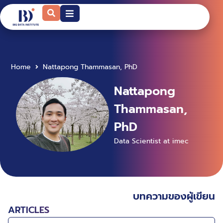
Home
Nattapong Thammasan, PhD
Nattapong
Thammasan,
PhD
Data Scientist at imec
บทความของผู้เขียน
ARTICLES