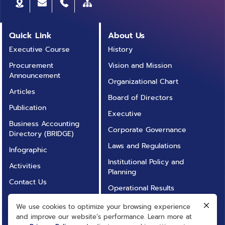
แรกคือ การอ่านสัญญาณที่เกิดจากมนุษย์ “สั่งการ” หรือที่
เรียกว่า Active BCI โดยมนุษย์นั้นแค่เราคิดว่าเราอยากจะ
ขยับแขนซ้าย แค่เราคิด แต่ไม่ได้ขยับจริง ๆ คลื่นสมองก็เข้ม
Quick Link
About Us
พอที่คอมพิวเตอร์จะอ่านได้ครับ และเริ่มประสบความสำเร็จ
Executive Course
History
เมื่อนักวิจัยสามารถสร้างเครื่องอ่านจนผู้พิการสามารถ
Procurement
Vision and Mission
เคลื่อนย้ายรถเข็นได้ตามใจด้วยการ “นึกคิด” การขยับแขน
Announcement
ซ้ายขวา สาขาที่สอง เกิดจากที่นักวิจัยเริ่มพบว่า ถ้าเรามอง
Organizational Chart
ภาพที่กระพริบด้วยความถี่หนึ่ง เช่น 10 ครั้งต่อวินาที คลื่น
Articles
Board of Directors
สมองบางส่วน เช่น ส่วนหลังก็จะกระพริบ 10 วินาทีด้วย ถ้า
Publication
Executive
เราทำให้ตัวอักษร A-Z กระพริบด้วยความถี่แตกต่างกัน
Business Accounting
บางที เราอาจให้ผู้พิการเลือกมองตัวหนังสือหนึ่งแล้วเราก็
Corporate Governance
Directory (BRIDGE)
มาอ่านจากสัญญาณสมอง ก็พอรู้แล้วว่าผู้พิการอยากจะ
Laws and Regulations
Infographic
พิมพ์ตัวหนังสือไหน ซึ่งแบบนี้ผู้พิการจะสามารถพิมพ์ได้เร็ว
Institutional Policy and
กว่าแบบแรกครับ เป็นการเชื่อมต่อกับสมองด้วยระบบ “ตอบ
Activities
Planning
สนอง” กับสิ่งเร้า เลยเรียกว่า Reactive BCI สาขาสุดท้าย
Contact Us
นี่พิเศษหน่อย และไม่เหมือนสองสาขาแรกคือ ผู้ใช้ไม่ต้องทำ
Operational Results
Annual Report
อะไรเลย แค่นั่งเฉย ๆ ไม่ต้องสั่งการหรือดูตัวหนังสืออะไร
Operational
We use cookies to optimize your browsing experience
คอมพิวเตอร์ก็จะพยายามอ่านข้อมูลจากสมองโดยตรง ถาม
FAQ
Transparency (ITA)
and improve our website’s performance. Learn more at
ว่าคอมพิวเตอร์อ่านอะไรได้บ้าง คงไม่ถึงกับถอดรหัสความ