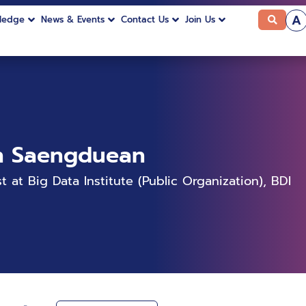
A
ledge
News & Events
Contact Us
Join Us
n Saengduean
t at Big Data Institute (Public Organization), BDI