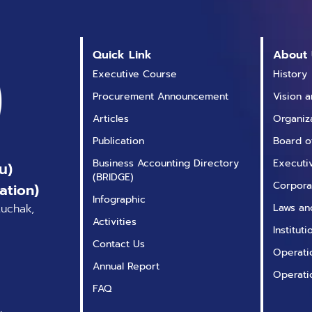
เกี่ยวข้อง ก่อนที่เราจะไปอธิบายการใช้เครื่องมือตัวนี
Python ใน Power BI Desktop สามารถทำได้หลักๆ 2 
2 วิธีนี้ ผู้ใช้งานจำเป็นต้องติดตั้ง Python และชุดคำส
คอมพิวเตอร์ของตนเองก่อนที่จะนำชุดคำสั่งภาษา 
Quick Link
About 
การใช้งาน Python Visual สิ่งที่ควรรู้ก่อนการใช้
Executive Course
History
คงจะเห็นแล้วว่าเครื่องมือ Python Visual เป็นเครื
Procurement Announcement
Vision 
ประสิทธิภาพสูงและสามารถใช้งานได้โดยง่ายๆด้วยการ
เขียนอยากอธิบายให้ผู้อ่านเข้าใจว่าตัวเครื่องมือดี ๆ เ
Articles
Organiz
ใช้งาน เพื่อประโยชน์สูงสุดของตัวผู้ใช้เอง ซึ่งข้อจำ
Publication
Board o
ชื่อ สร้างวิชวล Power BI ด้วย Python โดยในบทควา
Business Accounting Directory
Executi
น)
ทั้งหมดที่ผู้ใช้ควรรู้ก่อนการนำเครื่องมือตัวนี้ไปใช้ ด
(BRIDGE)
หนึ่งของการใช้งานเครื่องมือ Python Visual บนซอ
Corpora
ation)
Infographic
การแสดงผลด้วยชุดคำสั่งอื่นๆในภาษา Python ด้วยเครื่
tuchak,
Laws an
การใช้งานเครื่องมือนี้ถือเป็นสิ่งที่สำคัญที่สุด เพราะหา
Activities
Institut
งาน ผู้ใช้มีความเสี่ยงที่จะพบปัญหาระหว่างการทำง
Contact Us
อาจไม่สามารถแก้ไขปัญหานั้นได้โดยง่าย ซึ่งผู้เขียนห
Operatio
Annual Report
และ ผู้ใช้งาน Power BI Desktop ไม่มากก็น้อย 
Operati
โดย ปริสุทธิ์ จิตต์ภักดี เอกสารอ้างอิง
FAQ