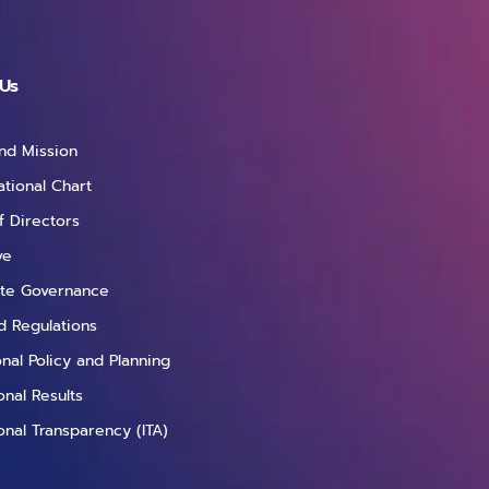
้ ผู้เขียนขออธิบายก่อนว่าการใช้ชุดคำสั่งภาษา
วิธี คือ โดยการใช้ชุดคำสั่งภาษา Python ทั้ง
ั่งสำเร็จรูป (Library) ที่เกี่ยวข้องบนเครื่อง
Python ไปใช้งานใน Power BI Desktop ขั้นตอน
Us
งานเครื่องมือ Python Visual ถึงในจุดนี้ผู้อ่าน
่องมือในซอฟต์แวร์ Power BI Desktop ที่มี
and Mission
เขียนชุดคำสั่งด้วยภาษา Python อย่างไรก็ดีผู้
ช่นนี้ ก็ยังมีข้อจำกัดบางอย่างที่ควรรู้ก่อนการนำไป
ational Chart
กัดทั้งหมด ผู้ใช้สามารถศึกษาเพิ่มเติมได้จากบทความ
f Directors
มนี้ผู้เขียนจะขอสรุปแค่ส่วนสำคัญจากข้อจำกัด
ve
ังต่อไปนี้ ที่กล่าวมาทั้งหมด เป็นเพียงตัวอย่างส่วน
ฟต์แวร์ Power BI Desktop ผู้ใช้ยังสามารถสร้าง
te Governance
องมือนี้ อย่างไรก็ดีผู้เขียนคิดว่าข้อควรรู้ก่อน
d Regulations
กผู้ใช้ไม่ศึกษาข้อจำกัดเหล่านี้ให้เข้าใจก่อนการใช้
ional Policy and Planning
านด้วยเครื่องมือ Python Visual ในภายหลังและ
วังว่าบทความนี้จะเป็นประโยชน์ต่อ Data Scientist
nal Results
บทความโดย ปฏิภาณ แสงเดือนตรวจทานและปรับปรุง
onal Transparency (ITA)