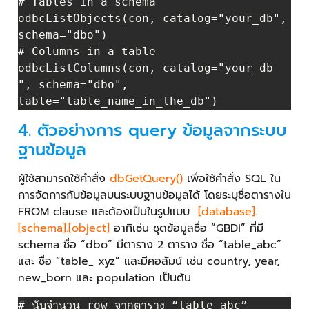
# Tables in a schema

odbcListObjects(con, catalog="your_db", 
schema="dbo")

# Columns in a table

odbcListColumns(con, catalog="your_db 
", schema="dbo", 
4. ตัวอย่างการ query ข้อมูลจากระบบ
ฐานข้อมูล
ผู้ใช้สามารถใช้คำสั่ง
dbGetQuery()
เพื่อใช้คำสั่ง SQL ใน
การจัดการกับข้อมูลบนระบบฐานข้อมูลได้ โดยระบุชื่อตารางใน
FROM clause และต้องเป็นในรูปแบบ
[database].
[schema].[object]
อาทิเช่น ชุดข้อมูลชื่อ “GBDi” ที่มี
schema ชื่อ “dbo” มีตาราง 2 ตาราง ชื่อ “table_abc”
และ ชื่อ “table_ xyz” และมีคอลัมน์ เช่น country, year,
new_born และ population เป็นต้น
# นับจำนวน row จากตาราง “table_abc”
