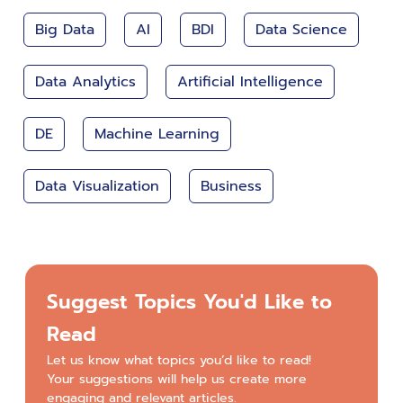
Big Data
AI
BDI
Data Science
Data Analytics
Artificial Intelligence
DE
Machine Learning
Data Visualization
Business
Suggest Topics You'd Like to
Read
Let us know what topics you’d like to read!
Your suggestions will help us create more
engaging and relevant articles.