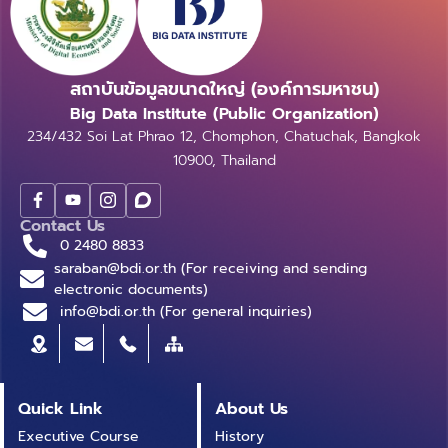
สถาบันข้อมูลขนาดใหญ่ (องค์การมหาชน)
Big Data Institute (Public Organization)
234/432 Soi Lat Phrao 12, Chomphon, Chatuchak, Bangkok
10900, Thailand
Contact Us
0 2480 8833
saraban@bdi.or.th (For receiving and sending
electronic documents)
info@bdi.or.th (For general inquiries)
Quick Link
About Us
Executive Course
History