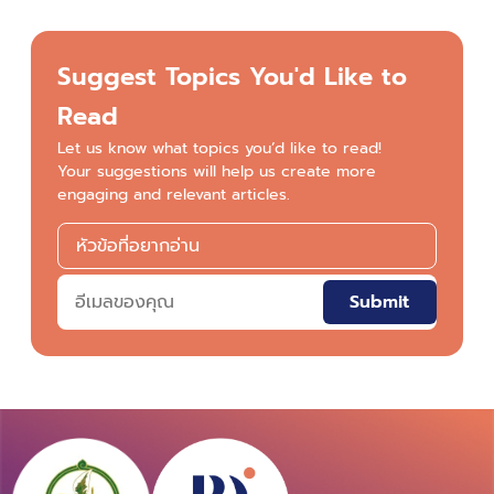
Suggest Topics You'd Like to
Read
Let us know what topics you’d like to read!
Your suggestions will help us create more
engaging and relevant articles.
Submit