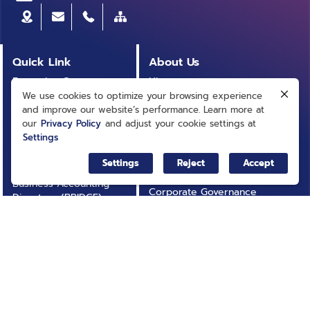
Quick Link
About Us
Executive Course
History
We use cookies to optimize your browsing experience
Procurement
Vision and Mission
and improve our website’s performance. Learn more at
Announcement
our
Privacy Policy
and adjust your cookie settings at
Organizational Chart
Settings
Articles
Board of Directors
Publication
Settings
Reject
Accept
Executive
Business Accounting
Corporate Governance
Directory (BRIDGE)
Laws and Regulations
Infographic
Institutional Policy and
Activities
Planning
Contact Us
Operational Results
Annual Report
Operational
FAQ
Transparency (ITA)