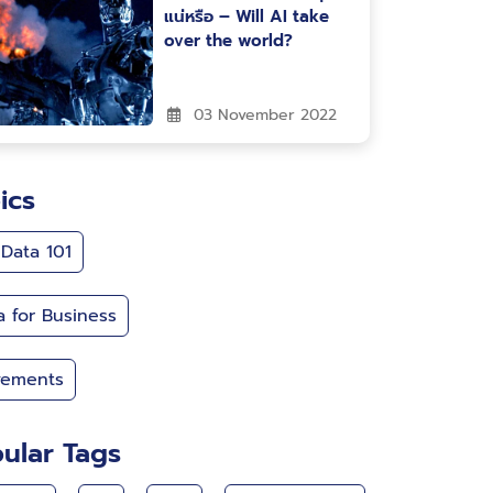
แน่หรือ – Will AI take
over the world?
03 November 2022
ics
 Data 101
a for Business
ements
ular Tags