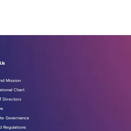
Us
and Mission
ational Chart
f Directors
ve
te Governance
d Regulations