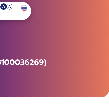
A
A
68100036269)