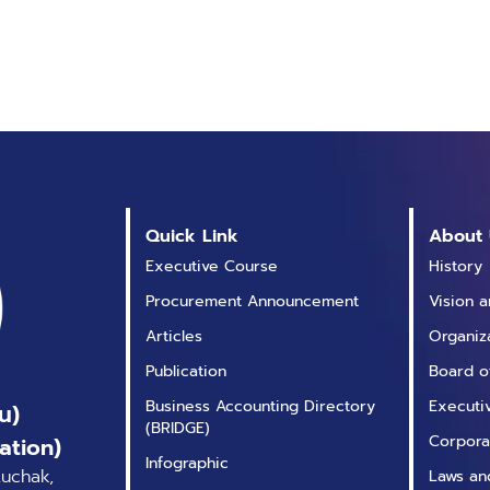
Quick Link
About 
Executive Course
History
Procurement Announcement
Vision 
Articles
Organiz
Publication
Board o
Business Accounting Directory
Executi
น)
(BRIDGE)
Corpora
ation)
Infographic
tuchak,
Laws an