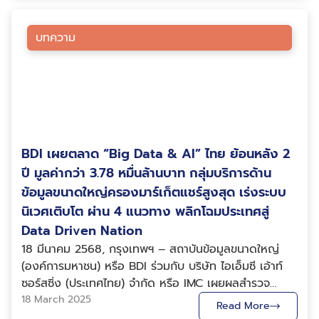
ประเทศด้วยข้อมูล รางวัลนี้ไม่เพียงเป็นความภาคภูมิใจของ
เอ็มอี) พร้อมคณะทำงาน เข้าหารือถึงแนวทางและโอกาสใน
องค์กร แต่ยังเป็นกำลังใจให้องค์กรพัฒนางานต่อไป เพื่อ
การส่งเสริมและสนับสนุนผู้ประกอบการ ณ ห้องประชุม
บทความ
ยกระดับศักยภาพของประเทศไทยก้าวสู่เวทีดิจิทัลระดับโลก
อาคารสถาบันข้อมูลขนาดใหญ่ (องค์การมหาชน)
ในอนาคต BDI พร้อมเดินหน้าขยายความร่วมมือทั้งในระดับ
ซ.ลาดพร้าว 12 ดร.สุนทรีย์ กล่าวถึงบทบาทของ BDI ที่มุ่ง
ประเทศและนานาชาติ เพื่อผลักดันการพัฒนาเทคโนโลยี Big
เน้นให้ความสำคัญของข้อมูลเพื่อนำมาขับเคลื่อนประเทศทั้ง
Data และ AI รวมถึงการประยุกต์ใช้ข้อมูลประกอบการ
ในมิติทางเศรษฐกิจและสังคม โดยดำเนินงานภายใต้ 3 เสา
ตัดสินใจเชิงนโยบาย (Data-driven Policy) อันจะนำไปสู่
หลัก คือ B.I.G.: Big Data Integration and
การยกระดับเศรษฐกิจและสังคมของประเทศอย่างยั่งยืน
Governance – ให้บริการด้าน Data Science และ Data
สำหรับงาน DCT Digital Policy Conference จัดขึ้นเพื่อ
BDI เผยตลาด “Big Data & AI” ไทย ย้อนหลัง 2
Engineering, Bridge – สร้างสะพานเชื่อมระหว่างผู้สร้าง
เปิดเวทีรวมพลังภาคธุรกิจดิจิทัล นำเสนอข้อเสนอนโยบาย
เทคโนโลยีกับผู้ประกอบการ และ Build – พัฒนาบุคลากรใน
ปี มูลค่ากว่า 3.78 หมื่นล้านบาท กลุ่มบริการด้าน
จากภาคธุรกิจและอุตสาหกรรมดิจิทัลไทยแก่ภาครัฐ สู่การ
ประเทศให้มีองค์ความรู้ด้าน Big Data และ AI เพื่อพัฒนา
ข้อมูลขนาดใหญ่ครองมาร์เก็ตแชร์สูงสุด เร่งระบบ
ปลดล็อกข้อจำกัดและยกระดับอุตสาหกรรมดิจิทัลไทยให้
ศักยภาพให้แข่งขันกับต่างประเทศได้ ผ่านการขยายองค์
นิเวศเติบโต ผ่าน 4 แนวทาง พลิกโฉมประเทศสู่
เติบโตแบบก้าวกระโดด กลายเป็นศูนย์กลางดิจิทัลของ
ความรู้ Big Data & AI ให้แพร่หลายทั่วประเทศ ด้วย
Data Driven Nation
ภูมิภาคอาเซียน
Bridge คือ หนึ่งในภารกิจหลักของ BDI ที่มุ่งพัฒนาระบบ
18 มีนาคม 2568, กรุงเทพฯ – สถาบันข้อมูลขนาดใหญ่
นิเวศและสร้างเครือข่ายผู้ประกอบการ Big Data & AI ทั้ง
(องค์การมหาชน) หรือ BDI ร่วมกับ บริษัท ไอเอ็มซี เอ้าท์
ฝั่ง Tech Provider และ Data Consumer เพื่อก่อให้เกิด
ซอร์สซิ่ง (ประเทศไทย) จำกัด หรือ IMC เผยผลสำรวจ
การใช้ประโยชน์และสร้างนวัตกรรมอย่างยั่งยืน จึงดำเนิน
วิเคราะห์สภาพแวดล้อม (Environmental Scanning)
18 March 2025
งานผ่านกิจกรรมที่หลากหลายครอบคลุมทุกกลุ่มเป้าหมาย
Read More
ด้านอุตสาหกรรม Big Data และ AI ในประเทศไทยย้อน