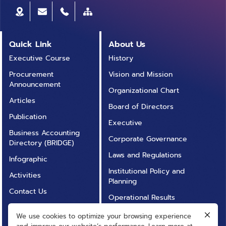
และทิศทางการพัฒนาเทคโนโลยี ซึ่งเป็นประโยชน์อย่างยิ่ง
ต่อผู้ประกอบการทั้งรายใหญ่และรายย่อย เพื่อนำ Big Data
และ AI ไปใช้ให้เกิดมูลค่าสูงสุด ทั้งในมิติการวางแผน
กลยุทธ์ธุรกิจ การเพิ่มขีดความสามารถในการแข่งขัน หรือ
Quick Link
About Us
การต่อยอดโอกาสทางการตลาด โดยผลสำรวจจะเป็น
Executive Course
History
แนวทางสำคัญในการให้ภาครัฐใช้กำหนดแนวนโยบาย และ
Procurement
Vision and Mission
มาตรการสนับสนุนที่สอดคล้องกับความต้องการของ
Announcement
อุตสาหกรรมได้อย่างมีประสิทธิภาพ พร้อมเสริมสร้างความ
Organizational Chart
พร้อมการนำเทคโนโลยี AI และ Big Data ซึ่งเป็นกลไกหลัก
Articles
Board of Directors
ในการขับเคลื่อนเศรษฐกิจและพัฒนาสังคมดิจิทัลให้เติบโต
Publication
Executive
ในระยะยาว การสำรวจครั้งนี้ครอบคลุมกลุ่มตัวอย่างผู้
Business Accounting
ประกอบการทั้งในกลุ่มอุตสาหกรรม Big Data และ AI กว่า
Corporate Governance
Directory (BRIDGE)
264 รายทั่วประเทศ มีการแบ่งหมวดหมู่ผู้ประกอบการออก
Laws and Regulations
Infographic
เป็น 2 ประเภทหลัก ได้แก่ การจำแนกตามประเภทธุรกิจหรือ
Institutional Policy and
ภารกิจ และจำแนกตามประเภทเทคโนโลยี ซึ่งจากผลสำรวจ
Activities
Planning
พบว่า มูลค่าตลาดรวมอยู่ที่ 37,814 ล้านบาท โดย Big
Contact Us
Data Services ครองสัดส่วนสูงสุดที่ 19,923 ล้านบาท
Operational Results
Annual Report
คิดเป็นร้อยละ 52.7 ของมูลค่ารวมทั้งหมด สะท้อนถึงแนว
Operational
We use cookies to optimize your browsing experience
โน้มธุรกิจในไทยให้ความสนใจและใช้บริการวิเคราะห์ข้อมูล
FAQ
Transparency (ITA)