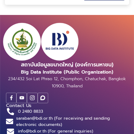
ตั้งแต่โครงการ The UP: Unlock Potential with Data
หลัง 2 ปี พบว่ามูลค่ารวมสูงถึง 37,814 ล้านบาท โดยกลุ่ม
โปรแกรมให้คำปรึกษาการใช้ประโยชน์จากข้อมูลสำหรับ
อุตสาหกรรมครองแชมป์ส่วนแบ่งตลาด (Market Share)
SMEs, โครงการ Connect the Dots สร้างเครือข่ายส่ง
สูงสุดได้แก่ Big Data Services คิดเป็นร้อยละ 52.7 ของ
เสริมการใช้ประโยชน์ Big Data และ AI และ BDI on Tour
มูลค่ารวมทั้งหมด สะท้อนถึงความต้องการบริการวิเคราะห์
ส่งเสริมการรับรู้การใช้ Big Data และ AI สู่ภูมิภาคทั่วไทย
และจัดการข้อมูลเชิงลึกที่เพิ่มขึ้นต่อเนื่อง ด้านกำลังคน พบ
การประชุมในครั้งนี้ทั้งสองฝ่าย ได้หารือถึงแนวทางการ
ประเทศไทยมีบุคลากรในอุตสาหกรรม Big Data และ AI
ดำเนินงานร่วมกัน เพื่อมุ่งให้เกิดการบูรณาการข้อมูลขนาด
รวมกว่า 32,000 คน ชี้มูลค่าตลาดยังมีแนวโน้มเติบโต
ใหญ่ระหว่างหน่วยงานภาครัฐและเอกชน ตลอดจนผู้
เฉลี่ยร้อยละ 7-8 ต่อปี พร้อมแนะ 4 แนวทางส่งเสริมตลาด
ประกอบการ SMEs เพื่อเพิ่มประสิทธิภาพการผลิต การ
สถาบันข้อมูลขนาดใหญ่ (องค์การมหาชน)
Big Data และ AI สู่การวางรากฐานที่แข็งแกร่งสำหรับ
ดำเนินงาน และยกระดับการให้บริการ พร้อมประยุกต์ใช้
อนาคต ภายใต้แผนยุทธศาสตร์หลักระยะ 3 ปี (พ.ศ. 2568
Big Data Institute (Public Organization)
ข้อมูลในการสนับสนุนการตัดสินใจ สู่การกำหนดนโยบาย
-2570) โดยมุ่งเน้นการผลักดันองค์กรและหน่วยงานให้เร่ง
234/432 Soi Lat Phrao 12, Chomphon, Chatuchak, Bangkok
องค์กรขับเคลื่อนธุรกิจอย่างมีทิศทางอย่างยั่งยืน
นำเทคโนโลยีดิจิทัลมาใช้เป็นแต้มต่อทางธุรกิจ เสริม
10900, Thailand
ศักยภาพการแข่งขัน และขับเคลื่อนเศรษฐกิจดิจิทัลอย่าง
เป็นรูปธรรม รศ. ดร.ธีรณี อจลากุล ผู้อำนวยการสถาบัน
Contact Us
ข้อมูลขนาดใหญ่ กล่าวว่า รายงานการสำรวจวิเคราะห์สภาพ
0 2480 8833
แวดล้อม (Environmental Scanning) ด้านอุตสาหกรรม
saraban@bdi.or.th (For receiving and sending
ข้อมูลขนาดใหญ่ (Big Data) และเทคโนโลยีปัญญาประดิษฐ์
electronic documents)
(AI) ในประเทศไทย จัดทำขึ้นเพื่อสะท้อนภาพรวม แนวโน้ม
info@bdi.or.th (For general inquiries)