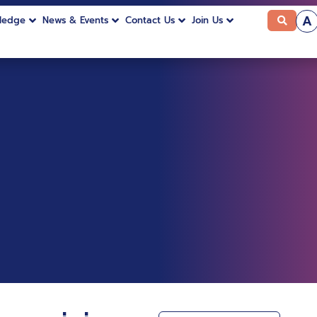
A
ledge
News & Events
Contact Us
Join Us