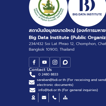
สถาบันข้อมูลขนาดใหญ่ (องค์การมหาช
Big Data Institute (Public Organiz
234/432 Soi Lat Phrao 12, Chomphon, Cha
Bangkok 10900, Thailand
Contact Us
0 2480 8833
saraban@bdi.or.th (For receiving and send
electronic documents)
info@bdi.or.th (For general inquiries)