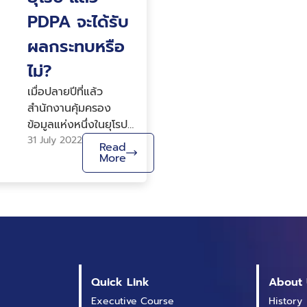
PDPA จะได้รับ
ผลกระทบหรือ
ไม่?
เมื่อปลายปีที่แล้ว
สำนักงานคุ้มครอง
ข้อมูลแห่งหนึ่งในยุโรป
ได้แถลงการณ์ถึงการใช้
31 July 2022
Read
บริการติดตามผู้ใช้งาน
More
ออนไลน์อย่าง Google
Analytics ว่าขัดกับ
กฎหมายคุ้มครองข้อมูล
ส่วนบุคคลยุโรป
(General Data
Protection
Regulation: GDPR)
Quick Link
About 
สิ่งนี้ไม่เพียงแต่ส่งผลก
Executive Course
History
ระทบต่อธุรกิจที่กำลังใช้