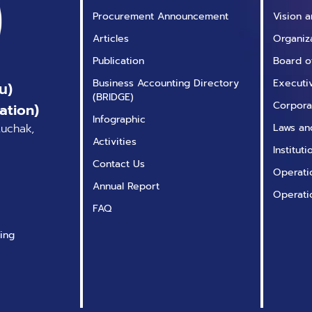
งาน Google
Procurement Announcement
Vision 
Analytics เท่านั้น แต่
Articles
Organiz
ยังส่งผลถึงการตัดสิน
Publication
Board o
ใจเลือกใช้งานบริการ
ออนไลน์บนแพลตฟอร์ม
Business Accounting Directory
Executi
น)
(BRIDGE)
ที่อยู่ในประเทศ
Corpora
ation)
สหรัฐอเมริกา และยังไม่
Infographic
tuchak,
Laws an
รวมถึงการส่งข้อมูล
Activities
ระหว่างยุโรปและสหรัฐ
Institut
Contact Us
อีกด้วย มีอะไรที่ซ่อนอยู่
Operatio
ในปัญหาดังกล่าวและเรา
Annual Report
Operati
จะถอดบทเรียนอะไรได้
FAQ
จากแถลงการณ์ดัง
กล่าวกับกฎหมาย
ing
คุ้มครองข้อมูลส่วน
บุคคลของเราได้บ้าง?
รายละเอียดของ
แถลงการณ์ เมื่อวันที่