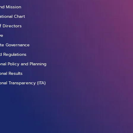
บ้างที่จะช่วยทำให้มั่นใจ
and Mission
ว่าแนวปฏิบัติของตนนั้น
ational Chart
ไม่สุ่มเสี่ยงต่อการละเมิด
f Directors
ความเป็นส่วนตัวของ
เจ้าของข้อมูล? แนว
ve
ปฏิบัติหนึ่งคือการทำให้
te Governance
ข้อมูลส่วนบุคคลเหล่านั้น
d Regulations
กลายเป็นข้อมูลที่ไม่
สามารถบ่งชี้ตัวบุคคลได้
ional Policy and Planning
หรือที่เรารู้จักกันในชื่อ
nal Results
ของกระบวนการทำให้
onal Transparency (ITA)
เป็นนิรนาม
(Anonymization) นัก
วิทยาศาสตร์ข้อมูล
(Data Scientist) และผู้
วิเคราะห์ข้อมูล (Data
Analyst) หลายครั้ง
จำเป็นต้องมีการประมวล