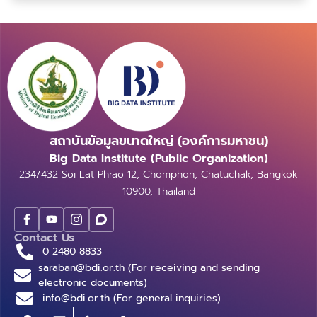
เกษตรกรที่สนใจหรือต้องการรับความช่วยเหลือผ่าน
อากาศเพื่อการท่องเที่ยวถือเป็นประเด็นสำคัญที่เราสนใจใน
โครงการที่ชื่อว่า “บัตรดินดี” บัตรดินดี: บัตรประจำตัวแปลง
การนำข้อมูลทางอุตุนิยมวิทยามาประยุกต์เพื่อแนะนำการ
เกษตร บัตรดินดี หรือชื่อเต็มๆ ว่า “โครงการบริหารจัดการ
ท่องเที่ยว โดยแบ่งตามช่วงเวลาที่สนใจ แดชบอร์ดแสดง
ดินเชิงรุกแก่เกษตรกรรายแปลงผ่านบัตรดินดี” เป็น
ข้อมูลการคาดการณ์วันที่เหมาะสมสำหรับการเดินป่า การไป
โครงการที่มีวัตถุประสงค์เพื่อดูแลเกษตรกรผู้ถือบัตรดินดี
เที่ยวชายหาด การไปเที่ยวทะเล และกิจกรรมอื่น ๆ โดยมีตัว
ให้ได้รับการบริการด้านดินอย่างใกล้ชิด ประมวลผลปัญหา
กรองให้สามารถเลือกแสดงผลเดือนที่สนใจได้ โดยใช้ความ
การเกษตรในเบื้องต้น พร้อมทั้งให้คำแนะนำการจัดการดิน
สามารถของกรมอุตุนิยมวิทยาที่สามารถพยากรณ์อากาศ
โดยกรมพัฒนาที่ดินได้มีการรวบรวมคลังข้อมูลดินของ
เพื่อประกอบการตัดสินใจเลือกท่องเที่ยวในรูปแบบต่าง ๆ
สถาบันข้อมูลขนาดใหญ่ (องค์การมหาชน)
เกษตรกรผู้เข้าร่วมโครงการอย่างต่อเนื่อง เพื่อให้เกิดการ
ตามลักษณะอากาศที่เหมาะสมในการท่องเที่ยว ซึ่งแบ่งเป็น
จัดการข้อมูลให้อยู่ในรูปแบบดิจิทัลที่มีประสิทธิภาพ ในการนี้
Big Data Institute (Public Organization)
4 ประเภท ดังนี้ นอกจากนี้ยังมีการแสดงปฏิทินที่แสดง
ทางกรมพัฒนาที่ดินได้ร่วมมือกับ GBDi เพื่อเสริมสร้างการ
234/432 Soi Lat Phrao 12, Chomphon, Chatuchak, Bangkok
ความเหมาะสมสำหรับการท่องเที่ยวตลอดทั้งปี โดยแยกเป็น
ใช้ประโยชน์และวิเคราะห์ข้อมูลที่เกี่ยวข้องในรูปแบบของ
10900, Thailand
สามารถดูตัวอย่างประกอบได้ที่ Dashboard 3. การ
Dashboard เพื่อให้เข้าใจลักษณะข้อมูลของโครงการดัง
พยากรณ์อากาศเพื่อการเดินเรือ การพยากรณ์อากาศเพื่อ
กล่าว และสามารถนำข้อมูลเชิงลึกที่ได้จากการวิเคราะห์ไป
การเดินเรือ อาศัยข้อมูลจาก 2 แบบจำลอง คือ ข้อมูล
Contact Us
ประยุกต์ใช้สำหรับการวางแผน ต่อยอดให้เกิดประโยชน์
จำแนกตามท่าเรือต่าง ๆ โดยข้อมูลที่แสดงใน Dashboard
0 2480 8833
สูงสุดแก่เกษตรกรและหน่วยงานที่เกี่ยวข้อง ข้อมูลเพิ่มเติม
ได้แก่ พิกัดท่าเรือ ปริมาณน้ำฝน ความสูงคลื่น คาบคลื่น
saraban@bdi.or.th (For receiving and sending
หรือสนใจสมัครสมาชิกบัตรดินดี ในเบื้องต้นทางกรม
electronic documents)
เฉลี่ย ทิศทางคลื่น ทิศทางลม และความเร็วลม โดยข้อมูล
พัฒนาที่ดินได้ส่งชุดข้อมูลจำนวน 143,034 ราย เพื่อนำมา
info@bdi.or.th (For general inquiries)
ต่าง ๆ เหล่านี้ ถูกนำมาใช้เพื่อประกอบการตัดสินใจในการ
วิเคราะห์ในด้านต่าง ๆ ไม่ว่าจะเป็นเรื่องของภาพรวมของผู้