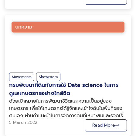
รวมทั้งการเฝ้าระวังในการเดินเรืออีกด้วย กรมอุตุนิยมวิทยา
ร่วมกับ GBDi ในการนำข้อมูล Big Data ทางอุตุนิยมวิทยา
ของกรมอุตุฯ มาประยุกต์ใช้ เพื่อนำเสนอข้อมูลการ
พยากรณ์อากาศให้เกิดประโยชน์ต่อภาคส่วนต่าง ๆ โดยใน
บทความ
ระยะเริ่มต้น GBDi ให้การสนับสนุนกรมอุตุฯในด้านการทำ
Data Visualization และ Data Analytics ซึ่งเป็นการขับ
เคลื่อนโครงการในระยะสั้นเพื่อแสดงให้เห็นถึงประโยชน์ของ
การเชื่อมโยงและการวิเคราะห์ข้อมูลอุตุนิยมวิทยา ผ่าน 3
โครงการหลัก ดังนี้ 1. อุตุนิยมวิทยาเพื่อการเกษตร
อุตุนิยมวิทยาเพื่อการเกษตรกรรม เช่น การปลูกข้าว ซึ่งมี
การสำรวจ ศึกษาสภาพแวดล้อมและสภาพอากาศ และสร้าง
Movements
Showroom
แบบจำลอง เพื่อมุ่งเน้นการปลูกข้าวอย่างมีประสิทธิภาพ
กรมพัฒนาที่ดินกับการใช้ Data science ในการ
เพิ่มผลผลิตให้แก่เกษตรกรและลดผลกระทบจากความเสีย
ดูแลเกษตรกรอย่างใกล้ชิด
หายที่เกิดจากสภาพอากาศแปรปรวนที่ไม่อาจคาดเดาได้
ด้วยเป้าหมายในการพัฒนาชีวิตและความเป็นอยู่ของ
สร้างเป็น Dashboard การตัดสินใจปลูกข้าวในพื้นที่นาน้ำ
เกษตรกร เพื่อให้เกษตรกรได้รู้จักและเข้าใจดินในพื้นที่ของ
ฝนของภาคอีสานโดยใช้ปริมาณน้ำฝนสะสมล่วงหน้าดังรูปที่
ตนเอง ผ่านคำแนะนำในการจัดการดินที่เหมาะสมและรวดเร็ว
1 และ 2 2. อุตุนิยมวิทยาเพื่อการท่องเที่ยว การ
โดยอาศัยความเชี่ยวชาญของบุคคลากรจากกรม
5 March 2022
Read More
เปลี่ยนแปลงสภาพอากาศส่งผลต่อการใช้ชีวิตประจำวันของ
พัฒนาที่ดิน เพื่อให้บรรลุผลดังกล่าวทางกรมฯ จึงเปิดรับ
คนเราโดยเฉพาะในเรื่องของการเดินทาง การติดตามสภาพ