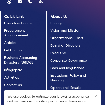
เดินเรือ เหล่านี้เป็นเพียงตัวอย่างการประยุกต์ใช้ข้อมูลทาง
ถือบัตรดินดี รูปที่ 1 แสดง Dashboard ที่ทำให้เราสามารถ
อุตุนิยมวิทยาในส่วนของคำแนะนำของการปลูกข้าวในพื้นที่
สรุปได้ว่าพื้นที่ที่สนใจมีจำนวนสมาชิกผู้ถือบัตรดินดี และ
นาน้ำฝน คำแนะนำในการวางแผนการท่องเที่ยว และการ
จำนวนสมาชิกที่ได้รับคำแนะนำด้านการจัดการดินเป็นจำนวน
Quick Link
About Us
ตัดสินใจเดินเรือในเบื้องต้นเท่านั้น ในระยะถัดไปอาจมีการนำ
เท่าใด กระจายในพื้นที่ใดบ้าง พืชที่นิยมปลูก 10 อันดับแรก
ข้อมูลจากแบบจำลองอื่น ๆ หรือข้อมูลเพิ่มเติมมาประยุกต์ใช้
Executive Course
History
คือพืชชนิดใดบ้าง รวมถึงมีการแสดงขนาดแปลง และกลุ่ม
เพื่อเป็นประโยชน์ต่อการดำเนินชีวิตของเราทุกคนต่อไป
Procurement
Vision and Mission
ชุดดิน รวมทั้งมีการแสดงจำนวนการเป็นสมาชิกโครงการอื่น
Reference Dashboard การเกษตร Dashboard การ
Announcement
ๆ ของสมาชิกผู้ถือบัตรดินดี นอกจากนี้ยังสามารถดูราย
Organizational Chart
ท่องเที่ยว Dashboard การเดินเรือ เนื้อหาโดย ขวัญศิริ
ละเอียดแต่ละพื้นที่โดยเลือกพื้นที่จังหวัดที่ต้องการในแผนที่
Articles
ศิริมังคลาตรวจทานและปรับปรุงโดย
Board of Directors
ได้ดังรูปที่ 2 ซึ่งเป็นข้อมูลบัตรดินดีในพื้นที่จังหวัดเชียงใหม่
Publication
Executive
หน้าจอการแสดงผลอื่น ๆ ก็จะแสดงผลที่สอดคล้องกับ
Business Accounting
พื้นที่ที่เลือก ในส่วนของการจัดการที่มีการดำเนินการ
Corporate Governance
Directory (BRIDGE)
สามารถสรุปในแต่ละพื้นที่จังหวัดดังรูปที่ 3 จากข้อมูลที่ได้มี
Laws and Regulations
Infographic
การรวบรวมมานั้น การปลูกพืชปุ๋ยสดเป็นวิธีการจัดการที่มี
Institutional Policy and
การใช้มากที่สุด รองลงมาคือการไถพรวนตามแนวระดับ และ
Activities
Planning
การสร้างบ่อน้ำในไร่นา/สระน้ำ/บ่อเก็บน้ำ ตามลำดับ จังหวัด
Contact Us
ที่มีการใช้วิธีการจัดการมากที่สุด 3 อันดับแรก ได้แก่ สุรินทร์
Operational Results
Annual Report
เชียงราย และ น่าน ตามลำดับ นอกจากนี้ยังสามารถเลือกดู
Operational
We use cookies to optimize your browsing experience
ข้อมูลจากวิธีการจัดการได้ โดยเลือกวิธีการจากตารางด้าน
FAQ
Transparency (ITA)
and improve our website’s performance. Learn more at
ขวา เพื่อดูว่า การจัดการดังกล่าวพบในจังหวัดต่าง ๆ