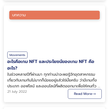
มา แนวคิดของสินทรัพย์ดิจิทัลที่มีลักษณะเฉพาะตัว (NFT)
ได้กลายเป็นตัวแทนของนวัตกรรมเทคโนโลยีที่โดดเด่นที่สุด
อย่างหนึ่งในยุคนี้ ตามแก่นแท้ของ NFT คือสินทรัพย์ดิจิทัล
บทความ
ที่ถูกสร้างขึ้น ซื้อขาย และแลกเปลี่ยนในตลาด Blockchain
ส่วนใหญ่ผ่านทางสกุลเงินคริปโต เช่น Ethereum เป็นต้น
การผสมผสานเทคโนโลยี Blockchain เข้าด้วยกันสามารถ
ทำให้ผู้ใช้สามารถพิสูจน์ได้ว่า NFT แต่ละชิ้นเป็นสินทรัพย์
ดิจิทัลของแท้ที่ไม่เหมือนใคร นอกจากนี้ Blockchain ยัง
สามารถช่วยตามรอยเจ้าของคนก่อน ๆ ได้อีกด้วย ตั้งแต่มี
การเปิดตัวในวงกว้างในปี 2017 ผ่านทางเกม เช่น Axie
Movements
Infinity, CryptoKitties, และ My Crypto Heroes
อะไรคือเกม NFT และประโยชน์ของเกม NFT คือ
เป็นต้น NFT ก็ได้รับความนิยมอย่างมากมายมหาศาลจากคน
อะไร?
ทั่วโลก จากการประสบความสำเร็จในการผสมผสานเข้ากับ
ในช่วงหลายปีที่ผ่านมา ทุกท่านน่าจะพอรู้จักอุตสาหกรรม
โลกแห่งศิลปะดิจิทัล NFT บางชิ้นสามารถขายได้หลายล้าน
เกี่ยวกับเกมกันไม่มากก็น้อยอยู่แล้วใช่มั้ยครับ ว่ามีเกมทั้ง
หรือแม้กระทั่งหลายสิบล้านดอลลาร์ ทำให้มีการคาดคะเนกัน
ประเภท ออฟไลน์ และออนไลน์ที่ผลิตออกมาเพื่อให้คนทั่ว ๆ
อย่างแพร่หลายถึงมูลค่าที่แท้จริงของ NFT ในฐานะ
ไปสามารถเล่นเพื่อความเพลิดเพลิน และความสนุกสนาน
21 July 2022
Read More
สินทรัพย์ดิจิทัลประเภทใหม่ขึ้นมา อย่างไรก็ตาม เช่นเดียว
รวมไปถึงการสร้างรายได้จากการเล่นเกมเช่นกัน โดยในยุค
กับสินค้าโภคภัณฑ์และสินทรัพย์ดิจิทัลอื่น ๆ ตัว NFT เกือบ
ปัจจุบันได้มีเกมในรูปแบบใหม่ที่เรียกว่าเกม NFT ซึ่งใช้ระบบ
ทั้งหมดมีมูลค่าน้อยมาก ไปจนถึงไม่มีมูลค่าที่แท้จริงเลย แต่