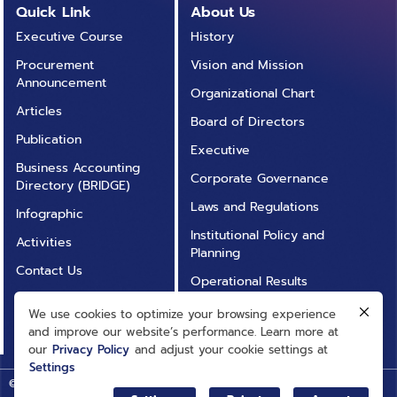
ที่เราเห็นอยู่มากมาย อีกคำหนึ่งที่มีความหมายใกล้เคียงกับ
อธิบายถึงอีกวิธีการหนึ่งซึ่ง NFT สามารถสร้างมูลค่าได้โดย
Quick Link
About Us
คนอื่นโดยปราศจากความสมัครใจของเรา เศรษฐกิจโลกของ
Metaverse คือ Digital Twin หรือคู่เสมือนดิจิทัล ซึ่งทั้ง
การใช้วิธีลงทุนขยายธุรกิจอย่างต่อเนื่องและยก
วิดีโอเกม บล็อกเชน และสกุลเงินดิจิทัลเติบโตขึ้นทุกวัน ดัง
Executive Course
History
สองสิ่งเหมือนกันคือเกี่ยวกับโลกดิจิทัลแต่ Metaverse ให้
VeeFriends ของนักลงทุน Gary Vaynerchuk (แกรีย์
นั้นการสร้างรายได้ผ่านตลาดบล็อกเชน และตลาดคริปโตนั้น
Procurement
Vision and Mission
คำจำกัดความของโลกเสมือนนี้อาจจะไม่ได้หมายความว่ามี
เวย์เนอร์ชัค) มาเป็นตัวอย่าง คนที่ซื้อ NFT ชุดนี้หนึ่งชุด จะ
ถือเป็นวิธีการที่มีศักยภาพอย่างมากในช่วงนี้ โดยเกม NFT
Announcement
สภาพเหมือนกับโลกปัจจุบันเลย ซึ่งจุดนี้ทำให้คำจำกัดความ
ได้รับตั๋วฟรีเข้าร่วม VeeCon ซึ่งเป็นการประชุมใหญ่ทาง
Organizational Chart
นั้นได้กลายเป็นวิธีใหม่ในการสร้างตลาดสินค้า และบริการ
ของ Metaverse แตกต่างออกจากคำจำกัดความของ
Articles
ธุรกิจประจำปีของ Vaynerchuk อีกทั้งยังเป็น “งานอีเว้นท์
อย่างมีประสิทธิภาพ และในขณะเดียวกันยังดึงดูดทั้งนัก
Board of Directors
Digital Twin แล้วทำไมธุรกิจต่าง ๆ ที่อยู่บนโลกความเป็น
สำหรับผู้ถือ NFT [VeeFriend] โดยเฉพาะ” อีกด้วย บาง
Publication
ลงทุนและผู้เล่นในเกมอีกด้วย มูลค่าของเกมจึงถูกกำหนด
Executive
จริงจึงตื่นตัวกับการมีของ Metaverse ในมุมมองผมตัว
คนอาจประหลาดใจเมื่อทราบว่า หากอ้างอิงจากแนวคิดทั่ว ๆ
ด้วยจำนวนผู้เล่นที่มีความเกี่ยวข้องกับเกมเป็นประจำ และนี่
Business Accounting
แล้ว ธุรกิจมีเป้าหมายในการสร้างผลกำไรไม่ว่าด้วยวิธีใด
ไปนั้น NFT ไม่มีมูลค่าที่แท้จริงอยู่เลย แต่นี่ก็ไม่ได้
Corporate Governance
จึงเป็นสาเหตุที่เกม NFT สามารถเพิ่มมูลค่าของตลาดเกมได้
Directory (BRIDGE)
ก็ตาม ธุรกิจที่เข้ามาสู่ในโลกของ Metaverse อาจจะแบ่ง
หมายความว่า NFT ในฐานะสินทรัพย์ดิจิทัลกลุ่มหนึ่งจะไม่มี
เป็นอย่างมาก นอกจากนี้เกม NFT ก็ยังนำเสนอตัวเลือก
Laws and Regulations
Infographic
ออกเป็น 2 กลุ่มหยาบ ๆ คือ ผู้ที่เห็นโอกาสและสามารถ
มูลค่า แม้ว่าจะมีหลายปัจจัยที่มีอิทธิพลต่อมูลค่าที่ NFT หนึ่ง
ใหม่ ๆ ที่น่าตื่นเต้นสำหรับนักลงทุนและผู้เล่นตลอดเวลาอีก
Institutional Policy and
แปลงสินค้าและบริการเป็นดิจิทัลและสร้างผลกำไรจาก
ๆ จะถูกตีราคา แต่ปัจจัยเหล่านั้นแทบทั้งหมดได้รับอิทธิพล
Activities
เช่นกัน ถึงตรงนี้ทุกท่านอาจจะเห็นภาพของเกม NFT กันยัง
Planning
ประชาชนในโลกเสมือน และอีกกลุ่มหนึ่ง คือ ผู้ที่ยังไม่เห็น
และถูกกำหนดโดยตลาดผู้ใช้เพียงอย่างเดียว ยิ่ง NFT หา
ไม่ชัดเจนใช่มั้ยครับ เราจะขอยกตัวอย่างเกม Axie Infinity
Contact Us
โอกาสการแปลงสินค้าและบริการเข้าสู่โลกเสมือน แต่ขอเข้า
Operational Results
ยากหรือมีประโยชน์มากเท่าไร หรือยิ่งสินทรัพย์บางอย่างมี
เพื่อขยายความให้เห็นภาพกันชัดเจนมากยิ่งขึ้นครับ Axie
Annual Report
เป็นส่วนหนึ่งของรถไฟคันนี้ก่อน (FOMO Business) โดย
ศักยภาพในการลงทุนสูงเท่าไร ผู้ใช้หลายคนยิ่งมองเห็น
Operational
Infinity ถือว่าเป็น 1 ในเกม NFT ที่ประสบความสำเร็จที่สุด
We use cookies to optimize your browsing experience
กิจกรรมหรือรูปแบบธุรกิจที่เราเห็นในโลก Metaverse จากที่
มูลค่าสูงมากขึ้นเท่านั้น หากไม่มีมูลค่าที่รับรู้จากตลาด NFT
FAQ
Transparency (ITA)
and improve our website’s performance. Learn more at
โดยเกมมีลักษณะเหมือนกับการนำส่วนผสมของเกมโปเก
เราได้พบในเอกสาร และการบรรยาย ต่าง ๆ จะพบมีกิจกรรม
ก็ไม่ได้มีมูลค่ามากไปกว่าสินทรัพย์หรือสินค้าโภคภัณฑ์อื่น ๆ
our
Privacy Policy
and adjust your cookie settings at
ม่อน และเกมแนวการ์ดมาไว้ด้วยกัน โดยที่ผู้เล่นจะต้องมี
ที่เกิดขึ้น เช่น เราจะเห็นได้ว่ากิจกรรมต่าง ๆ ที่เกิดขึ้นบน
เนื่องจากหลายๆ คนยังถือว่า NFT เป็นนวัตกรรมใหม่
Settings
Axie อย่างน้อย 3 ตัวเพื่อที่จะเล่นในโหมดผจญภัย หรือ
Metaverse ยังอยู่ในสถานะ เหมือนกับรถฟอร์ดคันแรกที่
© Big Data Institute |
Privacy Policy
ศักยภาพที่แท้จริงของมันในฐานะสิ่งสร้างมูลค่าจึงยังคงถูก
Web Setting