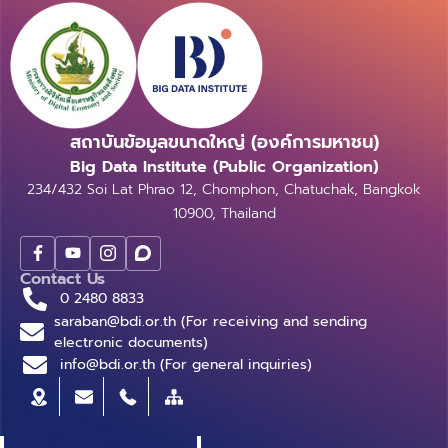
ของ NFT ที่สามารถช่วยสร้างมูลค่าเพิ่มเติมได้ผ่านการผสม
ต่าง ๆ ที่สะสมภายในเกม แลกเปลี่ยนกับผู้เล่นอื่น ๆ เพื่อ
Gartner คาดว่าอีก 4 ปีข้างหน้า 25% ของประชากรจะใช้
ผสานการใช้สัญญาอัจฉริยะหรือสมาร์ทคอนแทรคท์ การ
สร้างเป็นระบบเศรษฐกิจทั้งในเกม และนอกเกมได้เช่นกัน
เวลาอย่างน้อยประมาณ 1 ชั่วโมงในโลกของ Metaverse
สร้างมูลค่าในกรรมสิทธิ์ตลอดชีพผ่านสัญญาอัจฉริยะ
โดยที่ไม่ต้องมี NFT อย่างไรก็ตาม จุดที่ต่างกันสำหรับเกม
เพื่อทำงาน เพื่อช้อปปิ้ง การศึกษา เพื่อเข้าสังคมออนไลน์
สัญญาเหล่านี้อนุญาตให้ผู้ใช้สามารถพิสูจน์อัตลักษณ์และ
ออนไลน์ทั่วไปกับเกม NFT นั้นคือไอเทมต่าง ๆ ภายในเกมที่
บันเทิง ฯลฯ ความหมายที่มีความเข้าใจในปัจจุบัน ตีความ
ความเป็นเจ้าของ NFT ใดก็ได้เมื่อมีการทำธุรกรรมซื้อขาย
ผู้เล่นสามารถเก็บสะสมมาได้นั้น ไม่ถือว่าผู้เล่นได้เป็นเจ้าของ
Metaverse ว่าเป็นโลกเสมือนที่ถูกสร้างขึ้นและมีความเชื่อม
เพราะภายใน Blockchain นั้นมีโปรแกรมสำหรับ สัญญา
พวกมันอย่างสมบูรณ์ เนื่องจากไอเทมเหล่านั้นถูกเก็บข้อมูล
สถาบันข้อมูลขนาดใหญ่ (องค์การมหาชน)
โยงระหว่างโลกของความเป็นจริงกับโลกเสมือนที่สร้างขึ้นมา
อัจฉริยะ อยู่ ซึ่งนอกจากจะช่วยให้ผู้ใช้สามารถเห็นได้ว่าใคร
ไว้ในเซิร์ฟเวอร์ของผู้ให้บริการเกม ทำให้ผู้ดูแลเกมสามารถ
โดยที่ไม่ขึ้นอยู่กับอุปกรณ์ประเภทเดียวและไม่ขึ้นอยู่กับผู้ให้
Big Data Institute (Public Organization)
เป็นคนแรกที่สร้าง NFT ชิ้นนั้นแล้ว สัญญาอัจฉริยะยัง
แก้ไขข้อมูลทุกอย่างในเซิร์ฟเวอร์นี้ได้หากต้องการ นั่น
บริการรายเดียวเหมือนปัจจุบัน ด้วยความหมายเบื้องต้นนี้
234/432 Soi Lat Phrao 12, Chomphon, Chatuchak, Bangkok
สามารถอนุญาตให้ผู้สร้างคนแรกได้รับเงินส่วนหนึ่งในรูป
หมายความว่าสถานะการถือครองของในเกมของเราขึ้นอยู่
ตรงกับแนวคิดของเทคโนโลยี Web 3 คำว่าเชื่อมโยง
10900, Thailand
แบบของ การจ่ายเงินค่าสิทธิ จากธุรกรรมแต่ละครั้งที่เกิด
กับผู้ดูแลเกมโดยสมบูรณ์ ในทางกลับกัน ไอเทมในเกม NFT
ระหว่างโลกเสมือนและโลกจริง ในความหมายที่จับต้องได้
ขึ้นได้ด้วย บางทีนี่อาจเป็นวิธีที่ถูกต้องและยุติธรรมที่สุดที่
จะถือว่าเป็นของผู้เล่นจริง ๆ และไม่มีใครสามารถเอาไอเทมนี้
ง่ายที่สุด ณ เวลานี้ ที่หลาย ๆ ธุรกิจได้ทำ เช่น สินค้าที่อยู่
สินทรัพย์ดิจิทัลชนิดใหม่อย่าง NFT สามารถให้ส่วนแบ่ง
ของเราไปได้ ซึ่งนี่ก็คือเหตุผลที่ทำไม เกม NFT ถึงเป็นตัว
Contact Us
บนโลกเสมือนสามารถแปลงเป็นสินค้าในโลกของความเป็น
โดยตรงกับทั้งผู้สร้างและผู้บริโภคอย่างเท่าเทียม ยิ่ง NFT
เลือกที่ดีกว่าสำหรับผู้เล่นที่ต้องการสร้างรายได้จากการเล่น
0 2480 8833
จริง บริการที่ซื้อบนโลกเสมือนก็สามารถแปลงเป็นบริการที่
นั้นขายได้ราคามากเท่าไร ผู้สร้างคนแรกก็จะยิ่งสามารถได้รับ
เกม แล้วทำไมผู้ดูแลถึงไม่สามารถทำอะไรกับไอเทมของเราได้
saraban@bdi.or.th (For receiving and sending
สามารถที่ใช้งานได้โลกจริงเช่นกัน เช่น ผมอาจเข้าไปในร้าน
ค่าสิทธิมากขึ้นเท่านั้นผ่านสัญญาอัจฉริยะของสินทรัพย์นั้น
electronic documents)
ละ? ซึ่งก็เพราะว่าเรามี private key หรือกุญแจในการ
Samsung บน Metaverse และซื้อโทรศัพท์รุ่นล่าสุด
Andy Rosen (แอนดี้ โรเซ็น) นักเขียนด้านการลงทุนของ
info@bdi.or.th (For general inquiries)
อนุมัติการโอนสินทรัพย์ หรือไอเทมของเราไปให้คนอื่น
แน่นอนว่าตัว Avartar ของผมอาจจะถือโทรศัพท์นั้นอยู่ และ
Nerdwallet กล่าวว่า “ในทางกลับกัน ผู้ซื้อที่สนับสนุนผู้
นอกจากนี้ข้อมูลไอเทมก็ยังถูกเก็บแบบกระจายศูนย์ ดังที่
ในสิทธิ์นั้นผมสามารถไปร้าน Samsung ที่ Central World
สร้างที่กำลังลำบากด้วยการซื้อ NFT อาจมีโอกาสได้ส่วน
กล่าวไว้ในย่อหน้าแรก เพราะฉะนั้นจึงเป็นไปได้ยากมาก ๆ ใน
และแลกโทรศัพท์มาใช้งานจริงได้เลย สิ่งนี้เป็น Use Case
แบ่งรายรับจากโครงการอื่น ๆ ในภายภาคหน้า” Rosen
การที่ใครจะแก้ไขสถานะการถือครองทรัพย์สินของเราไปให้